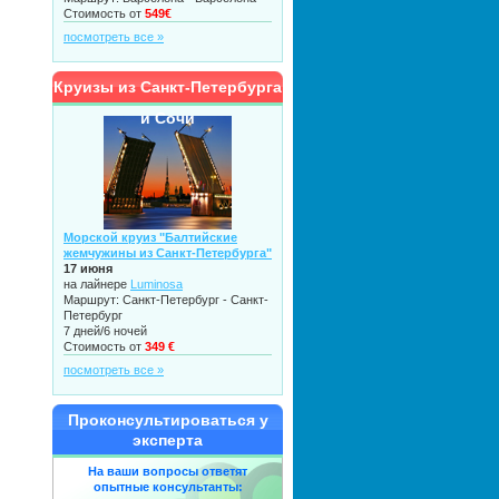
Стоимость от
549€
посмотреть все »
Круизы из Санкт-Петербурга
и Сочи
Морской круиз "Балтийские
жемчужины из Санкт-Петербурга"
17 июня
на лайнере
Luminosa
Маршрут: Санкт-Петербург - Санкт-
Петербург
7 дней/6 ночей
Стоимость от
349 €
посмотреть все »
Проконсультироваться у
эксперта
На ваши вопросы ответят
опытные консультанты: