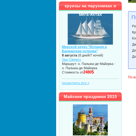
круизы на парусниках и
мега-яхтах
П
Ре
Кр
Кл
Да
Морской круиз "Испания и
Дл
Балеарские острова"
8 августа
(8 дней/7 ночей)
До
Star Clippers
Маршрут: о. Пальма-де-Майорка -
о. Пальма-де-Майорка
2480$
Стоимость от
По в
посмотреть все »
Майские праздники 2015