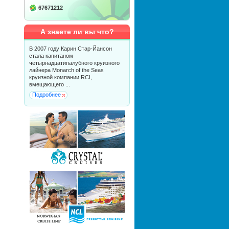
67671212
А знаете ли вы что?
В 2007 году Карин Стар-Йансон
стала капитаном
четырнадцатипалубного круизного
лайнера Monarch of the Seas
круизной компании RCI,
вмещающего ...
Подробнее