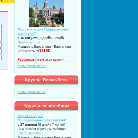
Морской круиз "Европейские
каникулы"
с 16 августа
(8 дней/7 ночей)
Norwegian Epic
Маршрут: Барселона - Барселона
1319€
Стоимость от
Русскоязычные экскурсии!
посмотреть все »
Круизы Весна-Лето
посмотреть все »
Круизы на новейших
лайнерах
Морской круиз
"Средиземноморская весна"
с 27 апреля
(8 дней / 7 ночей)
на морском круизном лайнере
Costa Diadema
Маршрут: Барселона - Барселона