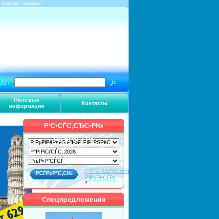
г Европы, Канары
‚Сѓ:
Полезная
Контакты
информация
Р‘С‹СЃС‚СЂС‹Р№
РїРѕРёСЃРє
Р Р°СЃС€РёСЂРµРЅРЅС‹Р№
РїРѕРёСЃРє
Спецпредложения