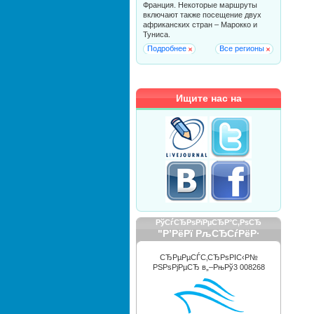
Франция. Некоторые маршруты
включают также посещение двух
африканских стран – Марокко и
Туниса.
Подробнее
Все регионы
Ищите нас на
РўСѓСЂРѕРїРµСЂР°С‚РѕСЂ
"Р’РёРї РљСЂСѓРёР·
РРЅС‚РµСЂРЅРµС€РЅР»"
СЂРµРµСЃС‚СЂРѕРІС‹Р№
РЅРѕРјРµСЂ в„–РњРў3 008268