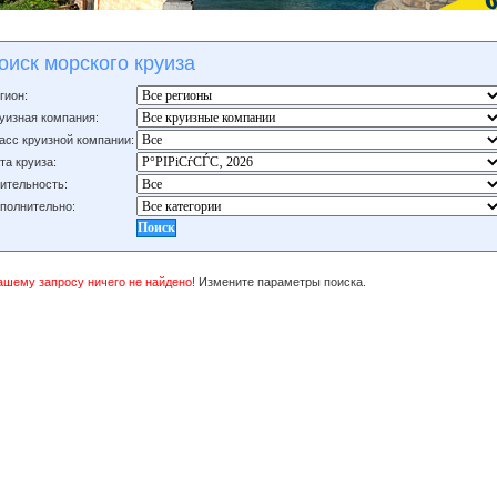
оиск морского круиза
гион:
уизная компания:
асс круизной компании:
та круиза:
ительность:
полнительно:
ашему запросу ничего не найдено!
Измените параметры поиска.