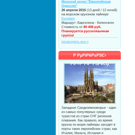
Морской круиз "Европейская
Одиссея"
26 апреля 2015
(13 дней / 12 ночей)
на морском круизном лайнере
Eurodam
Маршрут: Барселона - Копенгаген
Стоимость от
80 408 руб.
Планируется русскоязычная
группа!
посмотреть все »
Р РµРіРёРѕРЅС‹
РїР»Р°РІР°РЅРёСЏ
Западное Средиземноморье - один
из самых популярных среди
туристов из стран СНГ регионов
плавания. Как правило, во время
круиза по морю лайнеры заходят в
порты таких европейских стран, как
Италия, Мальта, Испания и