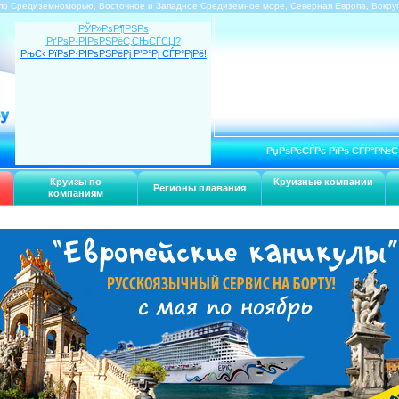
по Средиземноморью, Восточное и Западное Средиземное море, Северная Европа, Вокру
РЎР»РѕР¶РЅРѕ
РґРѕР·РІРѕРЅРёС‚СЊСЃСЏ?
РњС‹ РїРѕР·РІРѕРЅРёРј Р’Р°Рј СЃР°РјРё!
РџРѕРёСЃРє РїРѕ СЃР°Р№С
Круизы по
Круизные компании
Регионы плавания
компаниям