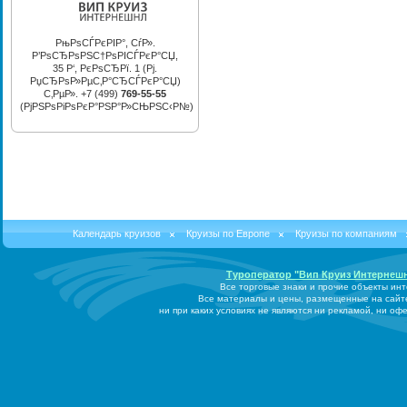
РњРѕСЃРєРІР°, СѓР».
Р’РѕСЂРѕРЅС†РѕРІСЃРєР°СЏ,
35 Р‘, РєРѕСЂРї. 1 (Рј.
РџСЂРѕР»РµС‚Р°СЂСЃРєР°СЏ)
С‚РµР». +7 (499)
769-55-55
(РјРЅРѕРіРѕРєР°РЅР°Р»СЊРЅС‹Р№)
Календарь круизов
Круизы по Европе
Круизы по компаниям
Туроператор "Вип Круиз Интернеш
Все торговые знаки и прочие объекты ин
Все материалы и цены, размещенные на сайт
ни при каких условиях не являются ни рекламой, ни о