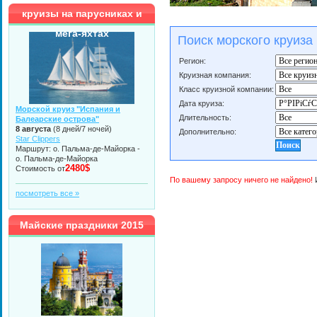
круизы на парусниках и
мега-яхтах
Поиск морского круиза
Регион:
Круизная компания:
Класс круизной компании:
Дата круиза:
Морской круиз "Испания и
Длительность:
Балеарские острова"
8 августа
(8 дней/7 ночей)
Дополнительно:
Star Clippers
Маршрут: о. Пальма-де-Майорка -
о. Пальма-де-Майорка
2480$
Стоимость от
По вашему запросу ничего не найдено!
И
посмотреть все »
Майские праздники 2015