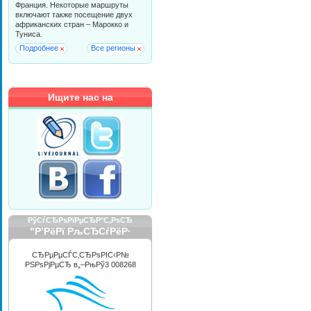
Франция. Некоторые маршруты
включают также посещение двух
африканских стран – Марокко и
Туниса.
Подробнее
Все регионы
Ищите нас на
РўСѓСЂРѕРїРµСЂР°С‚РѕСЂ
"Р’РёРї РљСЂСѓРёР·
РРЅС‚РµСЂРЅРµС€РЅР»"
СЂРµРµСЃС‚СЂРѕРІС‹Р№
РЅРѕРјРµСЂ в„–РњРў3 008268