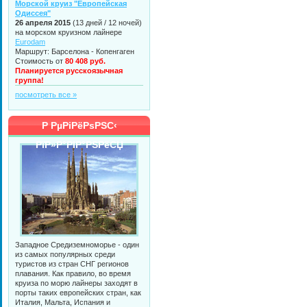
Морской круиз "Европейская
Одиссея"
26 апреля 2015
(13 дней / 12 ночей)
на морском круизном лайнере
Eurodam
Маршрут: Барселона - Копенгаген
Стоимость от
80 408 руб.
Планируется русскоязычная
группа!
посмотреть все »
Р РµРіРёРѕРЅС‹
РїР»Р°РІР°РЅРёСЏ
Западное Средиземноморье - один
из самых популярных среди
туристов из стран СНГ регионов
плавания. Как правило, во время
круиза по морю лайнеры заходят в
порты таких европейских стран, как
Италия, Мальта, Испания и