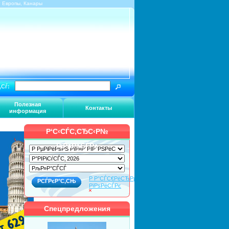
г Европы, Канары
‚Сѓ:
Полезная
Контакты
информация
Р‘С‹СЃС‚СЂС‹Р№
РїРѕРёСЃРє
Р Р°СЃС€РёСЂРµРЅРЅС‹Р№
РїРѕРёСЃРє
Спецпредложения