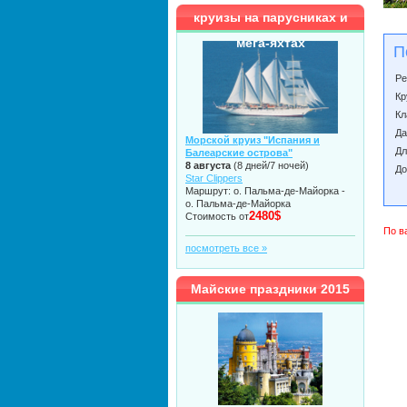
круизы на парусниках и
мега-яхтах
П
Ре
Кр
Кл
Да
Морской круиз "Испания и
Дл
Балеарские острова"
8 августа
(8 дней/7 ночей)
До
Star Clippers
Маршрут: о. Пальма-де-Майорка -
о. Пальма-де-Майорка
2480$
Стоимость от
По в
посмотреть все »
Майские праздники 2015