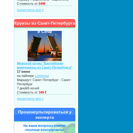
Стоимость от
549€
посмотреть все »
Круизы из Санкт-Петербурга
и Сочи
Морской круиз "Балтийские
жемчужины из Санкт-Петербурга"
17 июня
на лайнере
Luminosa
Маршрут: Санкт-Петербург - Санкт-
Петербург
7 дней/6 ночей
Стоимость от
349 €
посмотреть все »
Проконсультироваться у
эксперта
На ваши вопросы ответят
опытные консультанты: