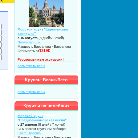
Морской круиз "Европейские
каникулы"
с 16 августа
(8 дней/7 ночей)
Norwegian Epic
Маршрут: Барселона - Барселона
1319€
Стоимость от
Русскоязычные экскурсии!
посмотреть все »
Круизы Весна-Лето
посмотреть все »
Круизы на новейших
лайнерах
Морской круиз
"Средиземноморская весна"
с 27 апреля
(8 дней / 7 ночей)
на морском круизном лайнере
Costa Diadema
Маршрут: Барселона - Барселона