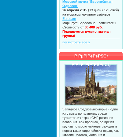
Морской круиз "Европейская
Одиссея"
26 апреля 2015
(13 дней / 12 ночей)
на морском круизном лайнере
Eurodam
Маршрут: Барселона - Копенгаген
Стоимость от
80 408 руб.
Планируется русскоязычная
группа!
посмотреть все »
Р РµРіРёРѕРЅС‹
РїР»Р°РІР°РЅРёСЏ
Западное Средиземноморье - один
из самых популярных среди
туристов из стран СНГ регионов
плавания. Как правило, во время
круиза по морю лайнеры заходят в
порты таких европейских стран, как
Италия, Мальта, Испания и