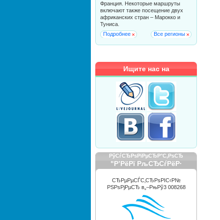
Франция. Некоторые маршруты
включают также посещение двух
африканских стран – Марокко и
Туниса.
Подробнее
Все регионы
Ищите нас на
РўСѓСЂРѕРїРµСЂР°С‚РѕСЂ
"Р’РёРї РљСЂСѓРёР·
РРЅС‚РµСЂРЅРµС€РЅР»"
СЂРµРµСЃС‚СЂРѕРІС‹Р№
РЅРѕРјРµСЂ в„–РњРў3 008268