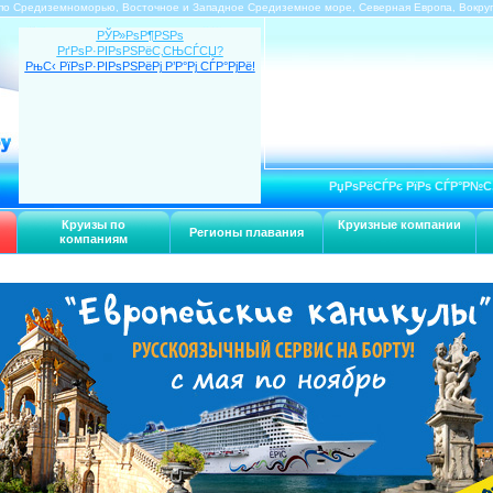
по Средиземноморью, Восточное и Западное Средиземное море, Северная Европа, Вокру
РЎР»РѕР¶РЅРѕ
РґРѕР·РІРѕРЅРёС‚СЊСЃСЏ?
РњС‹ РїРѕР·РІРѕРЅРёРј Р’Р°Рј СЃР°РјРё!
РџРѕРёСЃРє РїРѕ СЃР°Р№С
Круизы по
Круизные компании
Регионы плавания
компаниям