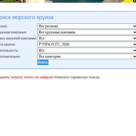
оиск морского круиза
гион:
уизная компания:
асс круизной компании:
та круиза:
ительность:
полнительно:
ашему запросу ничего не найдено!
Измените параметры поиска.