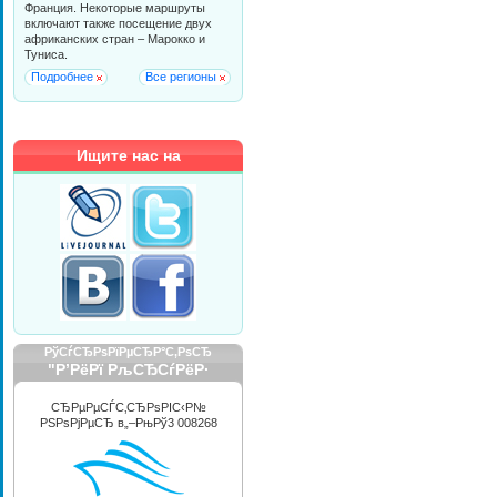
Франция. Некоторые маршруты
включают также посещение двух
африканских стран – Марокко и
Туниса.
Подробнее
Все регионы
Ищите нас на
РўСѓСЂРѕРїРµСЂР°С‚РѕСЂ
"Р’РёРї РљСЂСѓРёР·
РРЅС‚РµСЂРЅРµС€РЅР»"
СЂРµРµСЃС‚СЂРѕРІС‹Р№
РЅРѕРјРµСЂ в„–РњРў3 008268