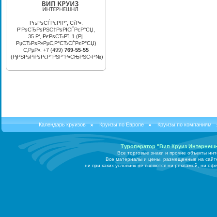
РњРѕСЃРєРІР°, СѓР».
Р’РѕСЂРѕРЅС†РѕРІСЃРєР°СЏ,
35 Р‘, РєРѕСЂРї. 1 (Рј.
РџСЂРѕР»РµС‚Р°СЂСЃРєР°СЏ)
С‚РµР». +7 (499)
769-55-55
(РјРЅРѕРіРѕРєР°РЅР°Р»СЊРЅС‹Р№)
Календарь круизов
Круизы по Европе
Круизы по компаниям
Туроператор "Вип Круиз Интернеш
Все торговые знаки и прочие объекты ин
Все материалы и цены, размещенные на сайт
ни при каких условиях не являются ни рекламой, ни о