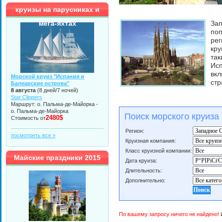
круизы на парусниках и
мега-яхтах
Зап
поп
рег
кру
так
Ис
вкл
Морской круиз "Испания и
стр
Балеарские острова"
8 августа
(8 дней/7 ночей)
Star Clippers
Маршрут: о. Пальма-де-Майорка -
о. Пальма-де-Майорка
Поиск морского круиза
2480$
Стоимость от
Регион:
посмотреть все »
Круизная компания:
Класс круизной компании:
Майские праздники 2015
Дата круиза:
Длительность:
Дополнительно:
По вашему запросу ничего не найдено!
И