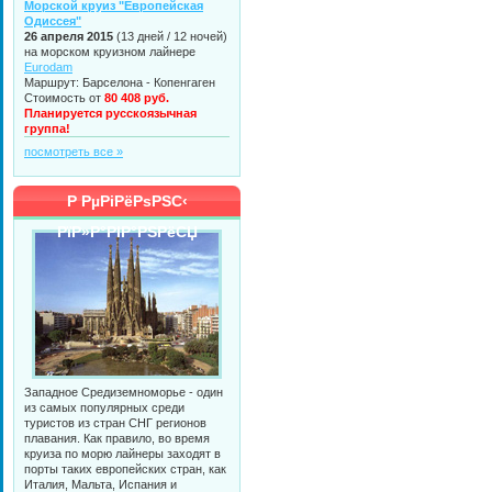
Морской круиз "Европейская
Одиссея"
26 апреля 2015
(13 дней / 12 ночей)
на морском круизном лайнере
Eurodam
Маршрут: Барселона - Копенгаген
Стоимость от
80 408 руб.
Планируется русскоязычная
группа!
посмотреть все »
Р РµРіРёРѕРЅС‹
РїР»Р°РІР°РЅРёСЏ
Западное Средиземноморье - один
из самых популярных среди
туристов из стран СНГ регионов
плавания. Как правило, во время
круиза по морю лайнеры заходят в
порты таких европейских стран, как
Италия, Мальта, Испания и