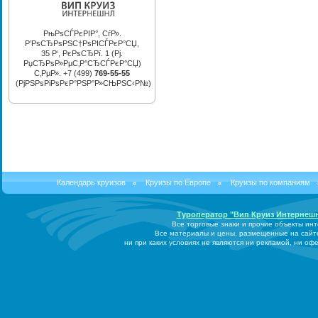
РњРѕСЃРєРІР°, СѓР».
Р’РѕСЂРѕРЅС†РѕРІСЃРєР°СЏ,
35 Р‘, РєРѕСЂРї. 1 (Рј.
РџСЂРѕР»РµС‚Р°СЂСЃРєР°СЏ)
С‚РµР». +7 (499)
769-55-55
(РјРЅРѕРіРѕРєР°РЅР°Р»СЊРЅС‹Р№)
Календарь круизов
Круизы по Европе
Круизы по компаниям
Туроператор "Вип Круиз Интернеш
Все торговые знаки и прочие объекты ин
Все материалы и цены, размещенные на сайт
ни при каких условиях не являются ни рекламой, ни о