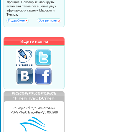
Франция. Некоторые маршруты
включают также посещение двух
африканских стран – Марокко и
Туниса.
Подробнее
Все регионы
Ищите нас на
РўСѓСЂРѕРїРµСЂР°С‚РѕСЂ
"Р’РёРї РљСЂСѓРёР·
РРЅС‚РµСЂРЅРµС€РЅР»"
СЂРµРµСЃС‚СЂРѕРІС‹Р№
РЅРѕРјРµСЂ в„–РњРў3 008268