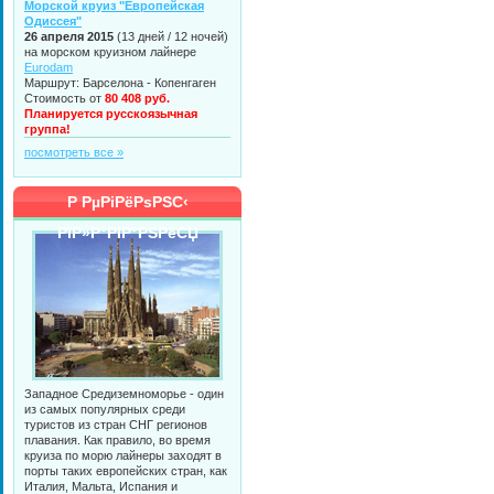
Морской круиз "Европейская
Одиссея"
26 апреля 2015
(13 дней / 12 ночей)
на морском круизном лайнере
Eurodam
Маршрут: Барселона - Копенгаген
Стоимость от
80 408 руб.
Планируется русскоязычная
группа!
посмотреть все »
Р РµРіРёРѕРЅС‹
РїР»Р°РІР°РЅРёСЏ
Западное Средиземноморье - один
из самых популярных среди
туристов из стран СНГ регионов
плавания. Как правило, во время
круиза по морю лайнеры заходят в
порты таких европейских стран, как
Италия, Мальта, Испания и