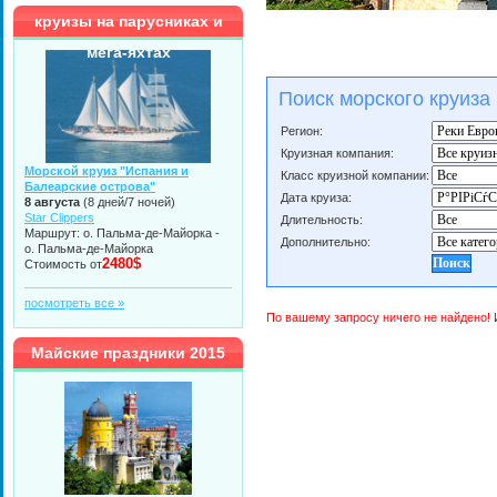
круизы на парусниках и
мега-яхтах
Поиск морского круиза
Регион:
Круизная компания:
Морской круиз "Испания и
Класс круизной компании:
Балеарские острова"
Дата круиза:
8 августа
(8 дней/7 ночей)
Star Clippers
Длительность:
Маршрут: о. Пальма-де-Майорка -
Дополнительно:
о. Пальма-де-Майорка
2480$
Стоимость от
посмотреть все »
По вашему запросу ничего не найдено!
И
Майские праздники 2015