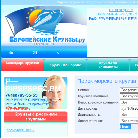
Морские круизы по Средиземноморью, Восточное и З
РЎР»РѕР¶РЅРѕ
РґРѕР·РІРѕРЅРёС‚СЊС
РњС‹ РїРѕР·РІРѕРЅРёРј Р’Р°Рј 
Календарь круизов
Круизы по
Круизы по Европе
Р
компаниям
Р—
Поиск морского круиза
РІРЅРЅРЁС‚РΜ
Регион:
769-55-55
+7(499)
Круизная компания:
Рё Р·Р°РєР°Р·С‹РІР°Р№С‚Рµ
Класс круизной компании:
РєСЂСѓРёР· СЃРµР№С‡Р°СЃ!
РЎР»РѕР¶РЅРѕ
Дата круиза:
РґРѕР·РІРѕРЅРёС‚СЊСЃСЏ?
Круизы с русскими
Длительность:
РњС‹ РїРѕР·РІРѕРЅРёРј Р’Р°Рј
группами
Дополнительно:
СЃР°РјРё!
посмотреть все »