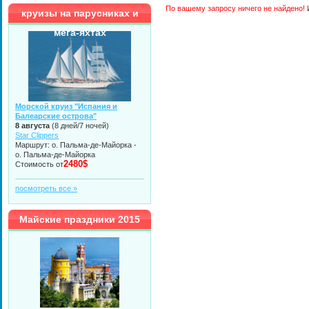
По вашему запросу ничего не найдено!
И
круизы на парусниках и
мега-яхтах
Морской круиз "Испания и
Балеарские острова"
8 августа
(8 дней/7 ночей)
Star Clippers
Маршрут: о. Пальма-де-Майорка -
о. Пальма-де-Майорка
2480$
Стоимость от
посмотреть все »
Майские праздники 2015