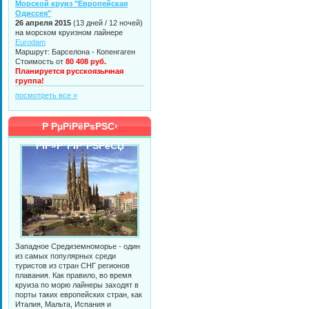
Морской круиз "Европейская
Одиссея"
26 апреля 2015
(13 дней / 12 ночей)
на морском круизном лайнере
Eurodam
Маршрут: Барселона - Копенгаген
Стоимость от
80 408 руб.
Планируется русскоязычная
группа!
посмотреть все »
Р РµРіРёРѕРЅС‹
РїР»Р°РІР°РЅРёСЏ
Западное Средиземноморье - один
из самых популярных среди
туристов из стран СНГ регионов
плавания. Как правило, во время
круиза по морю лайнеры заходят в
порты таких европейских стран, как
Италия, Мальта, Испания и