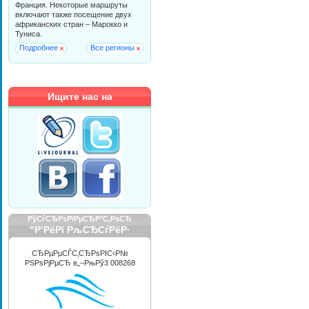
Франция. Некоторые маршруты
включают также посещение двух
африканских стран – Марокко и
Туниса.
Подробнее
Все регионы
Ищите нас на
РўСѓСЂРѕРїРµСЂР°С‚РѕСЂ
"Р’РёРї РљСЂСѓРёР·
РРЅС‚РµСЂРЅРµС€РЅР»"
СЂРµРµСЃС‚СЂРѕРІС‹Р№
РЅРѕРјРµСЂ в„–РњРў3 008268