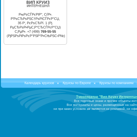
РњРѕСЃРєРІР°, СѓР».
Р’РѕСЂРѕРЅС†РѕРІСЃРєР°СЏ,
35 Р‘, РєРѕСЂРї. 1 (Рј.
РџСЂРѕР»РµС‚Р°СЂСЃРєР°СЏ)
С‚РµР». +7 (499)
769-55-55
(РјРЅРѕРіРѕРєР°РЅР°Р»СЊРЅС‹Р№)
Календарь круизов
Круизы по Европе
Круизы по компаниям
Туроператор "Вип Круиз Интернеш
Все торговые знаки и прочие объекты ин
Все материалы и цены, размещенные на сайт
ни при каких условиях не являются ни рекламой, ни о