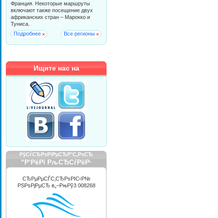
Франция. Некоторые маршруты
включают также посещение двух
африканских стран – Марокко и
Туниса.
Подробнее
Все регионы
Ищите нас на
РўСѓСЂРѕРїРµСЂР°С‚РѕСЂ
"Р’РёРї РљСЂСѓРёР·
РРЅС‚РµСЂРЅРµС€РЅР»"
СЂРµРµСЃС‚СЂРѕРІС‹Р№
РЅРѕРјРµСЂ в„–РњРў3 008268