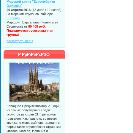
Морской круиз "Европейская
Одиссея"
26 апреля 2015
(13 дней / 12 ночей)
на морском круизном лайнере
Eurodam
Маршрут: Барселона - Копенгаген
Стоимость от
80 408 руб.
Планируется русскоязычная
группа!
посмотреть все »
Р РµРіРёРѕРЅС‹
РїР»Р°РІР°РЅРёСЏ
Западное Средиземноморье - один
из самых популярных среди
туристов из стран СНГ регионов
плавания. Как правило, во время
круиза по морю лайнеры заходят в
порты таких европейских стран, как
Италия, Мальта, Испания и