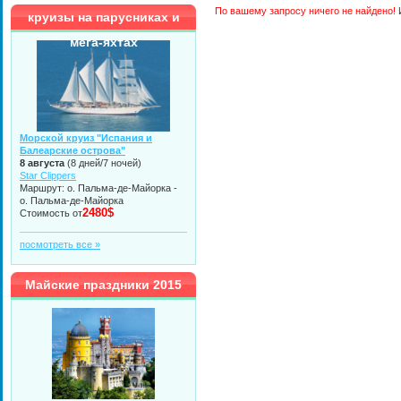
По вашему запросу ничего не найдено!
И
круизы на парусниках и
мега-яхтах
Морской круиз "Испания и
Балеарские острова"
8 августа
(8 дней/7 ночей)
Star Clippers
Маршрут: о. Пальма-де-Майорка -
о. Пальма-де-Майорка
2480$
Стоимость от
посмотреть все »
Майские праздники 2015