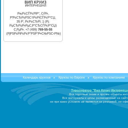
РњРѕСЃРєРІР°, СѓР».
Р’РѕСЂРѕРЅС†РѕРІСЃРєР°СЏ,
35 Р‘, РєРѕСЂРї. 1 (Рј.
РџСЂРѕР»РµС‚Р°СЂСЃРєР°СЏ)
С‚РµР». +7 (499)
769-55-55
(РјРЅРѕРіРѕРєР°РЅР°Р»СЊРЅС‹Р№)
Календарь круизов
Круизы по Европе
Круизы по компаниям
Туроператор "Вип Круиз Интернеш
Все торговые знаки и прочие объекты ин
Все материалы и цены, размещенные на сайт
ни при каких условиях не являются ни рекламой, ни о