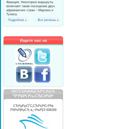
Франция. Некоторые маршруты
включают также посещение двух
африканских стран – Марокко и
Туниса.
Подробнее
Все регионы
Ищите нас на
РўСѓСЂРѕРїРµСЂР°С‚РѕСЂ
"Р’РёРї РљСЂСѓРёР·
РРЅС‚РµСЂРЅРµС€РЅР»"
СЂРµРµСЃС‚СЂРѕРІС‹Р№
РЅРѕРјРµСЂ в„–РњРў3 008268