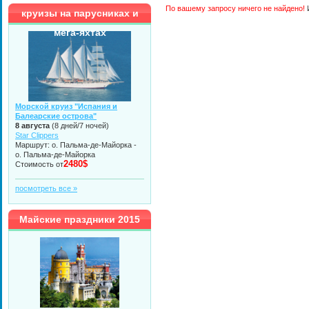
По вашему запросу ничего не найдено!
И
круизы на парусниках и
мега-яхтах
Морской круиз "Испания и
Балеарские острова"
8 августа
(8 дней/7 ночей)
Star Clippers
Маршрут: о. Пальма-де-Майорка -
о. Пальма-де-Майорка
2480$
Стоимость от
посмотреть все »
Майские праздники 2015