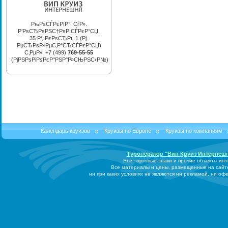
РњРѕСЃРєРІР°, СѓР».
Р’РѕСЂРѕРЅС†РѕРІСЃРєР°СЏ,
35 Р‘, РєРѕСЂРї. 1 (Рј.
РџСЂРѕР»РµС‚Р°СЂСЃРєР°СЏ)
С‚РµР». +7 (499)
769-55-55
(РјРЅРѕРіРѕРєР°РЅР°Р»СЊРЅС‹Р№)
Календарь круизов
Круизы по Европе
Круизы по компаниям
Туроператор "Вип Круиз Интернеш
Все торговые знаки и прочие объекты ин
Все материалы и цены, размещенные на сайт
ни при каких условиях не являются ни рекламой, ни о