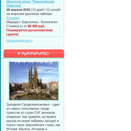
Морской круиз "Европейская
Одиссея"
26 апреля 2015
(13 дней / 12 ночей)
на морском круизном лайнере
Eurodam
Маршрут: Барселона - Копенгаген
Стоимость от
80 408 руб.
Планируется русскоязычная
группа!
посмотреть все »
Р РµРіРёРѕРЅС‹
РїР»Р°РІР°РЅРёСЏ
Западное Средиземноморье - один
из самых популярных среди
туристов из стран СНГ регионов
плавания. Как правило, во время
круиза по морю лайнеры заходят в
порты таких европейских стран, как
Италия, Мальта, Испания и