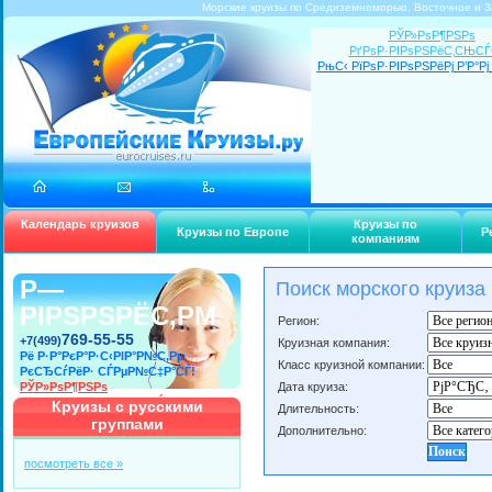
Морские круизы по Средиземноморью, Восточное и З
РЎР»РѕР¶РЅРѕ
РґРѕР·РІРѕРЅРёС‚СЊС
РњС‹ РїРѕР·РІРѕРЅРёРј Р’Р°Рј 
Календарь круизов
Круизы по
Круизы по Европе
Р
компаниям
Р—
Поиск морского круиза
РІРЅРЅРЁС‚РΜ
Регион:
769-55-55
+7(499)
Круизная компания:
Рё Р·Р°РєР°Р·С‹РІР°Р№С‚Рµ
Класс круизной компании:
РєСЂСѓРёР· СЃРµР№С‡Р°СЃ!
РЎР»РѕР¶РЅРѕ
Дата круиза:
РґРѕР·РІРѕРЅРёС‚СЊСЃСЏ?
Круизы с русскими
Длительность:
РњС‹ РїРѕР·РІРѕРЅРёРј Р’Р°Рј
группами
Дополнительно:
СЃР°РјРё!
посмотреть все »