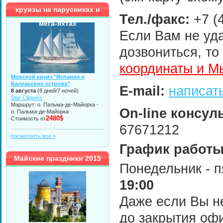
круизы на парусниках и
Тел./факс:
+7 (4
мега-яхтах
Если Вам не уд
дозвониться, то
координаты и М
Морской круиз "Испания и
Балеарские острова"
E-mail:
написат
8 августа
(8 дней/7 ночей)
Star Clippers
Маршрут: о. Пальма-де-Майорка -
On-line консул
о. Пальма-де-Майорка
2480$
Стоимость от
67671212
посмотреть все »
График работы
Майские праздники 2015
Понедельник - 
19:00
Даже если Вы н
до закрытия офи