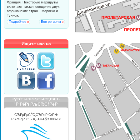
Франция. Некоторые маршруты
включают также посещение двух
африканских стран – Марокко и
Туниса.
Подробнее
Все регионы
Ищите нас на
РўСѓСЂРѕРїРµСЂР°С‚РѕСЂ
"Р’РёРї РљСЂСѓРёР·
РРЅС‚РµСЂРЅРµС€РЅР»"
СЂРµРµСЃС‚СЂРѕРІС‹Р№
РЅРѕРјРµСЂ в„–РњРў3 008268