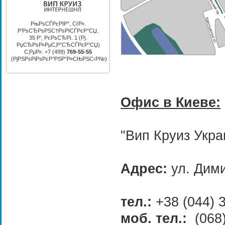
РњРѕСЃРєРІР°, СѓР».
Р’РѕСЂРѕРЅС†РѕРІСЃРєР°СЏ,
35 Р‘, РєРѕСЂРї. 1 (Рј.
РџСЂРѕР»РµС‚Р°СЂСЃРєР°СЏ)
С‚РµР». +7 (499)
769-55-55
(РјРЅРѕРіРѕРєР°РЅР°Р»СЊРЅС‹Р№)
Офис в Киеве:
"Вип Круиз Укра
Адрес:
ул. Дими
тел.:
+38 (044) 
моб. тел.:
(068)