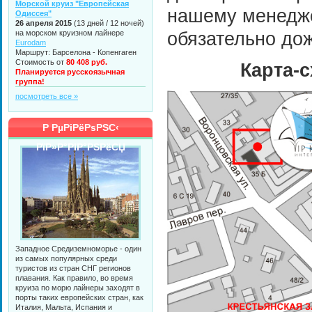
Морской круиз "Европейская
нашему менедже
Одиссея"
26 апреля 2015
(13 дней / 12 ночей)
на морском круизном лайнере
обязательно до
Eurodam
Маршрут: Барселона - Копенгаген
Стоимость от
80 408 руб.
Карта-с
Планируется русскоязычная
группа!
посмотреть все »
Р РµРіРёРѕРЅС‹
РїР»Р°РІР°РЅРёСЏ
Западное Средиземноморье - один
из самых популярных среди
туристов из стран СНГ регионов
плавания. Как правило, во время
круиза по морю лайнеры заходят в
порты таких европейских стран, как
Италия, Мальта, Испания и