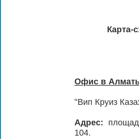
Карта-с
Офис в Алмат
"Вип Круиз Каза
Адрес:
площадь
104.