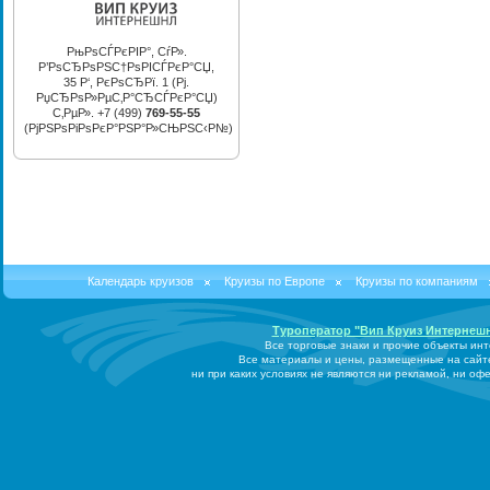
РњРѕСЃРєРІР°, СѓР».
Р’РѕСЂРѕРЅС†РѕРІСЃРєР°СЏ,
35 Р‘, РєРѕСЂРї. 1 (Рј.
РџСЂРѕР»РµС‚Р°СЂСЃРєР°СЏ)
С‚РµР». +7 (499)
769-55-55
(РјРЅРѕРіРѕРєР°РЅР°Р»СЊРЅС‹Р№)
Календарь круизов
Круизы по Европе
Круизы по компаниям
Туроператор "Вип Круиз Интернеш
Все торговые знаки и прочие объекты ин
Все материалы и цены, размещенные на сайт
ни при каких условиях не являются ни рекламой, ни о