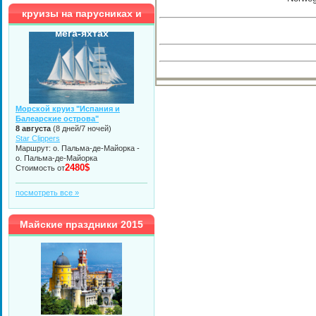
круизы на парусниках и
мега-яхтах
Морской круиз "Испания и
Балеарские острова"
8 августа
(8 дней/7 ночей)
Star Clippers
Маршрут: о. Пальма-де-Майорка -
о. Пальма-де-Майорка
2480$
Стоимость от
посмотреть все »
Майские праздники 2015