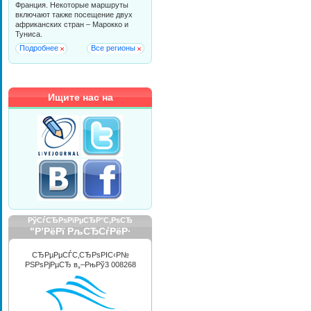
Франция. Некоторые маршруты
включают также посещение двух
африканских стран – Марокко и
Туниса.
Подробнее
Все регионы
Ищите нас на
РўСѓСЂРѕРїРµСЂР°С‚РѕСЂ
"Р’РёРї РљСЂСѓРёР·
РРЅС‚РµСЂРЅРµС€РЅР»"
СЂРµРµСЃС‚СЂРѕРІС‹Р№
РЅРѕРјРµСЂ в„–РњРў3 008268