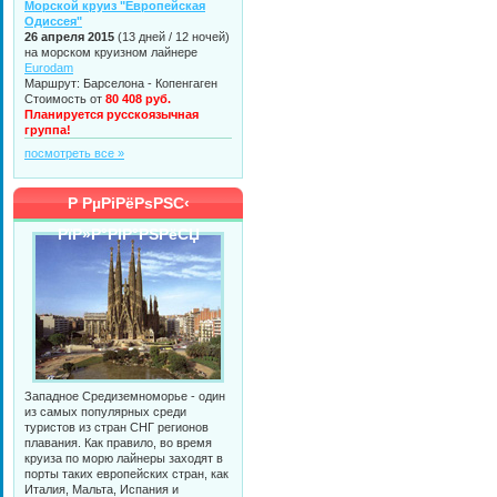
Морской круиз "Европейская
Одиссея"
26 апреля 2015
(13 дней / 12 ночей)
на морском круизном лайнере
Eurodam
Маршрут: Барселона - Копенгаген
Стоимость от
80 408 руб.
Планируется русскоязычная
группа!
посмотреть все »
Р РµРіРёРѕРЅС‹
РїР»Р°РІР°РЅРёСЏ
Западное Средиземноморье - один
из самых популярных среди
туристов из стран СНГ регионов
плавания. Как правило, во время
круиза по морю лайнеры заходят в
порты таких европейских стран, как
Италия, Мальта, Испания и