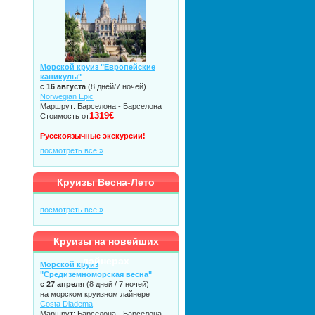
Морской круиз "Европейские
каникулы"
с 16 августа
(8 дней/7 ночей)
Norwegian Epic
Маршрут: Барселона - Барселона
1319€
Стоимость от
Русскоязычные экскурсии!
посмотреть все »
Круизы Весна-Лето
посмотреть все »
Круизы на новейших
лайнерах
Морской круиз
"Средиземноморская весна"
с 27 апреля
(8 дней / 7 ночей)
на морском круизном лайнере
Costa Diadema
Маршрут: Барселона - Барселона