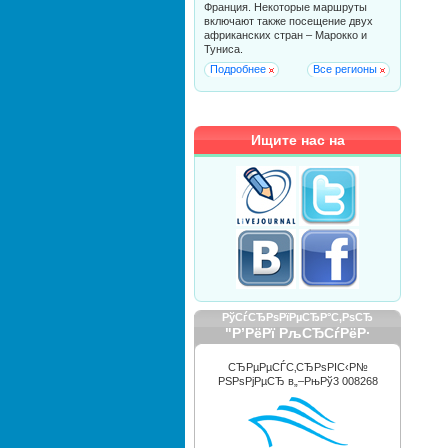
Франция. Некоторые маршруты
включают также посещение двух
африканских стран – Марокко и
Туниса.
Подробнее
Все регионы
Ищите нас на
РўСѓСЂРѕРїРµСЂР°С‚РѕСЂ
"Р’РёРї РљСЂСѓРёР·
РРЅС‚РµСЂРЅРµС€РЅР»"
СЂРµРµСЃС‚СЂРѕРІС‹Р№
РЅРѕРјРµСЂ в„–РњРў3 008268