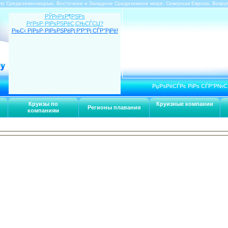
по Средиземноморью, Восточное и Западное Средиземное море, Северная Европа, Вокру
РЎР»РѕР¶РЅРѕ
РґРѕР·РІРѕРЅРёС‚СЊСЃСЏ?
РњС‹ РїРѕР·РІРѕРЅРёРј Р’Р°Рј СЃР°РјРё!
РџРѕРёСЃРє РїРѕ СЃР°Р№С
Круизы по
Круизные компании
Регионы плавания
компаниям