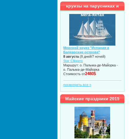
круизы на парусниках и
мега-яхтах
Морской круиз "Испания и
Балеарские острова"
8 августа
(8 дней/7 ночей)
Star Clippers
Маршрут: о. Пальма-де-Майорка -
о. Пальма-де-Майорка
2480$
Стоимость от
посмотреть все »
Майские праздники 2015