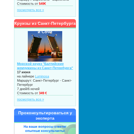
Стоимость от
549€
посмотреть все »
Круизы из Санкт-Петербурга
и Сочи
Морской круиз "Балтийские
жемчужины из Санкт-Петербурга"
17 июня
на лайнере
Luminosa
Маршрут: Санкт-Петербург - Санкт-
Петербург
7 дней/6 ночей
Стоимость от
349 €
посмотреть все »
Проконсультироваться у
эксперта
На ваши вопросы ответят
опытные консультанты: