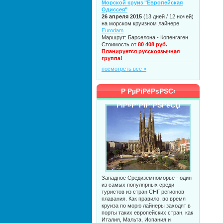
Морской круиз "Европейская
Одиссея"
26 апреля 2015
(13 дней / 12 ночей)
на морском круизном лайнере
Eurodam
Маршрут: Барселона - Копенгаген
Стоимость от
80 408 руб.
Планируется русскоязычная
группа!
посмотреть все »
Р РµРіРёРѕРЅС‹
РїР»Р°РІР°РЅРёСЏ
Западное Средиземноморье - один
из самых популярных среди
туристов из стран СНГ регионов
плавания. Как правило, во время
круиза по морю лайнеры заходят в
порты таких европейских стран, как
Италия, Мальта, Испания и