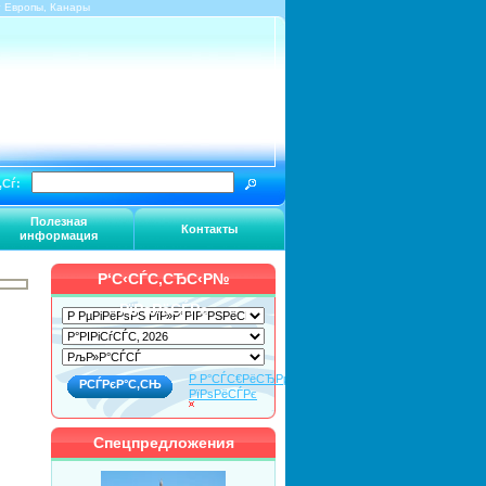
г Европы, Канары
‚Сѓ:
Полезная
Контакты
информация
Р‘С‹СЃС‚СЂС‹Р№
РїРѕРёСЃРє
Р Р°СЃС€РёСЂРµРЅРЅС‹Р№
РїРѕРёСЃРє
Спецпредложения