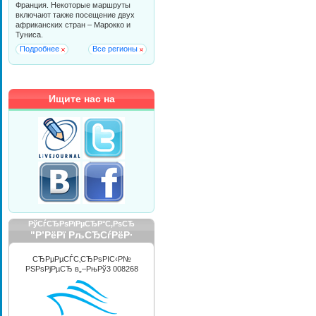
Франция. Некоторые маршруты
включают также посещение двух
африканских стран – Марокко и
Туниса.
Подробнее
Все регионы
Ищите нас на
РўСѓСЂРѕРїРµСЂР°С‚РѕСЂ
"Р’РёРї РљСЂСѓРёР·
РРЅС‚РµСЂРЅРµС€РЅР»"
СЂРµРµСЃС‚СЂРѕРІС‹Р№
РЅРѕРјРµСЂ в„–РњРў3 008268