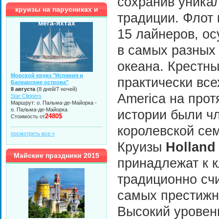
сохранив уника
круизы на парусниках и
традиции. Флот 
мега-яхтах
15 лайнеров, о
в самых разных
океана. Крестн
Морской круиз "Испания и
практически все
Балеарские острова"
8 августа
(8 дней/7 ночей)
America на прот
Star Clippers
Маршрут: о. Пальма-де-Майорка -
о. Пальма-де-Майорка
истории были ч
2480$
Стоимость от
королевской се
посмотреть все »
Круизы
Holland
Майские праздники 2015
принадлежат к 
традиционно сч
самых престижн
Высокий уровен