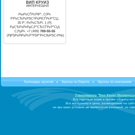
РњРѕСЃРєРІР°, СѓР».
Р’РѕСЂРѕРЅС†РѕРІСЃРєР°СЏ,
35 Р‘, РєРѕСЂРї. 1 (Рј.
РџСЂРѕР»РµС‚Р°СЂСЃРєР°СЏ)
С‚РµР». +7 (499)
769-55-55
(РјРЅРѕРіРѕРєР°РЅР°Р»СЊРЅС‹Р№)
Календарь круизов
Круизы по Европе
Круизы по компаниям
Туроператор "Вип Круиз Интернеш
Все торговые знаки и прочие объекты ин
Все материалы и цены, размещенные на сайт
ни при каких условиях не являются ни рекламой, ни о