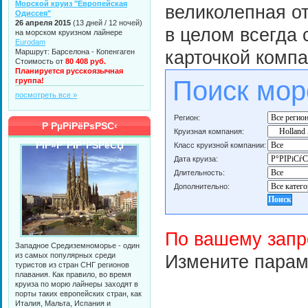
Морской круиз "Европейская
великолепная от
Одиссея"
26 апреля 2015
(13 дней / 12 ночей)
в целом всегда 
на морском круизном лайнере
Eurodam
Маршрут: Барселона - Копенгаген
карточкой компа
Стоимость от
80 408 руб.
Планируется русскоязычная
Поиск мор
группа!
посмотреть все »
Регион:
Р РµРіРёРѕРЅС‹
Круизная компания:
РїР»Р°РІР°РЅРёСЏ
Класс круизной компании:
Дата круиза:
Длительность:
Дополнительно:
По вашему запр
Западное Средиземноморье - один
из самых популярных среди
Измените парам
туристов из стран СНГ регионов
плавания. Как правило, во время
круиза по морю лайнеры заходят в
порты таких европейских стран, как
Италия, Мальта, Испания и