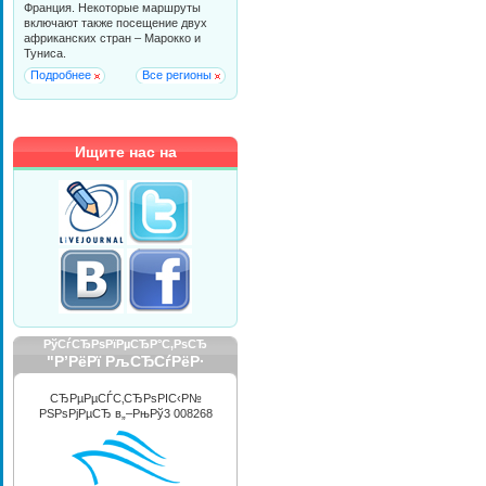
Франция. Некоторые маршруты
включают также посещение двух
африканских стран – Марокко и
Туниса.
Подробнее
Все регионы
Ищите нас на
РўСѓСЂРѕРїРµСЂР°С‚РѕСЂ
"Р’РёРї РљСЂСѓРёР·
РРЅС‚РµСЂРЅРµС€РЅР»"
СЂРµРµСЃС‚СЂРѕРІС‹Р№
РЅРѕРјРµСЂ в„–РњРў3 008268