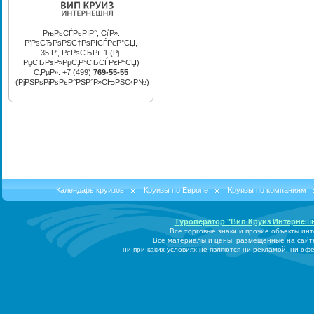
РњРѕСЃРєРІР°, СѓР».
Р’РѕСЂРѕРЅС†РѕРІСЃРєР°СЏ,
35 Р‘, РєРѕСЂРї. 1 (Рј.
РџСЂРѕР»РµС‚Р°СЂСЃРєР°СЏ)
С‚РµР». +7 (499)
769-55-55
(РјРЅРѕРіРѕРєР°РЅР°Р»СЊРЅС‹Р№)
Календарь круизов
Круизы по Европе
Круизы по компаниям
Туроператор "Вип Круиз Интернеш
Все торговые знаки и прочие объекты ин
Все материалы и цены, размещенные на сайт
ни при каких условиях не являются ни рекламой, ни о