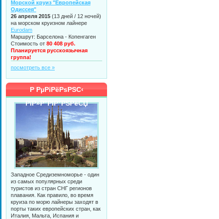
Морской круиз "Европейская
Одиссея"
26 апреля 2015
(13 дней / 12 ночей)
на морском круизном лайнере
Eurodam
Маршрут: Барселона - Копенгаген
Стоимость от
80 408 руб.
Планируется русскоязычная
группа!
посмотреть все »
Р РµРіРёРѕРЅС‹
РїР»Р°РІР°РЅРёСЏ
Западное Средиземноморье - один
из самых популярных среди
туристов из стран СНГ регионов
плавания. Как правило, во время
круиза по морю лайнеры заходят в
порты таких европейских стран, как
Италия, Мальта, Испания и