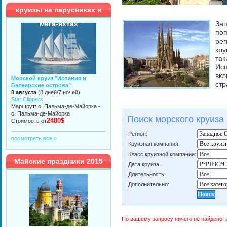
круизы на парусниках и
мега-яхтах
Зап
поп
рег
кру
так
Ис
вкл
Морской круиз "Испания и
стр
Балеарские острова"
8 августа
(8 дней/7 ночей)
Star Clippers
Маршрут: о. Пальма-де-Майорка -
о. Пальма-де-Майорка
Поиск морского круиза
2480$
Стоимость от
Регион:
посмотреть все »
Круизная компания:
Класс круизной компании:
Майские праздники 2015
Дата круиза:
Длительность:
Дополнительно:
По вашему запросу ничего не найдено!
И