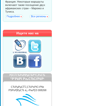
Франция. Некоторые маршруты
включают также посещение двух
африканских стран – Марокко и
Туниса.
Подробнее
Все регионы
Ищите нас на
РўСѓСЂРѕРїРµСЂР°С‚РѕСЂ
"Р’РёРї РљСЂСѓРёР·
РРЅС‚РµСЂРЅРµС€РЅР»"
СЂРµРµСЃС‚СЂРѕРІС‹Р№
РЅРѕРјРµСЂ в„–РњРў3 008268