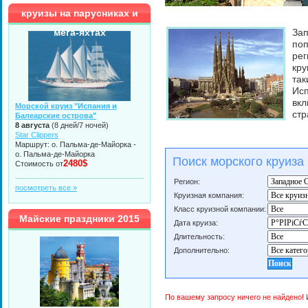
круизы на парусниках и
мега-яхтах
Зап
поп
рег
кру
так
Ис
вкл
Морской круиз "Испания и
стр
Балеарские острова"
8 августа
(8 дней/7 ночей)
Star Clippers
Маршрут: о. Пальма-де-Майорка -
о. Пальма-де-Майорка
Поиск морского круиза
2480$
Стоимость от
Регион:
посмотреть все »
Круизная компания:
Класс круизной компании:
Майские праздники 2015
Дата круиза:
Длительность:
Дополнительно:
По вашему запросу ничего не найдено!
И