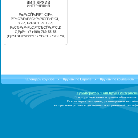
РњРѕСЃРєРІР°, СѓР».
Р’РѕСЂРѕРЅС†РѕРІСЃРєР°СЏ,
35 Р‘, РєРѕСЂРї. 1 (Рј.
РџСЂРѕР»РµС‚Р°СЂСЃРєР°СЏ)
С‚РµР». +7 (499)
769-55-55
(РјРЅРѕРіРѕРєР°РЅР°Р»СЊРЅС‹Р№)
Календарь круизов
Круизы по Европе
Круизы по компаниям
Туроператор "Вип Круиз Интернеш
Все торговые знаки и прочие объекты ин
Все материалы и цены, размещенные на сайт
ни при каких условиях не являются ни рекламой, ни о