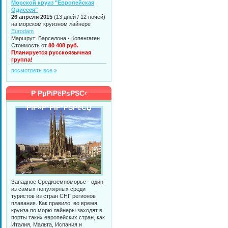
Морской круиз "Европейская
Одиссея"
26 апреля 2015
(13 дней / 12 ночей)
на морском круизном лайнере
Eurodam
Маршрут: Барселона - Копенгаген
Стоимость от
80 408 руб.
Планируется русскоязычная
группа!
посмотреть все »
Р РµРіРёРѕРЅС‹
РїР»Р°РІР°РЅРёСЏ
Западное Средиземноморье - один
из самых популярных среди
туристов из стран СНГ регионов
плавания. Как правило, во время
круиза по морю лайнеры заходят в
порты таких европейских стран, как
Италия, Мальта, Испания и