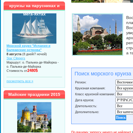
круизы на парусниках и
мега-яхтах
Во
пл
Вос
ув
арх
ре
Морской круиз "Испания и
стр
Балеарские острова"
а т
8 августа
(8 дней/7 ночей)
Star Clippers
Маршрут: о. Пальма-де-Майорка -
о. Пальма-де-Майорка
2480$
Стоимость от
Поиск морского круиза
посмотреть все »
Регион:
Круизная компания:
Майские праздники 2015
Класс круизной компании:
Дата круиза:
Длительность:
Дополнительно:
По вашему запросу ничего не найдено!
И