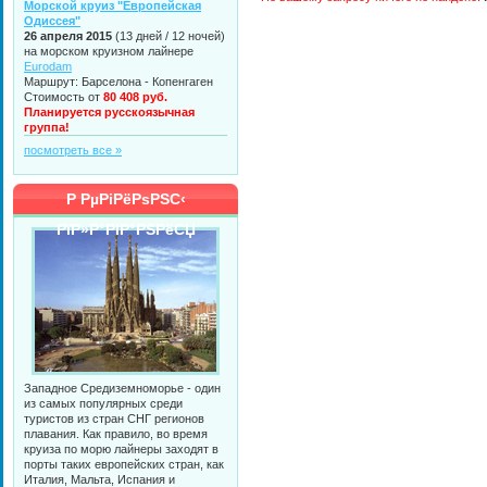
Морской круиз "Европейская
Одиссея"
26 апреля 2015
(13 дней / 12 ночей)
на морском круизном лайнере
Eurodam
Маршрут: Барселона - Копенгаген
Стоимость от
80 408 руб.
Планируется русскоязычная
группа!
посмотреть все »
Р РµРіРёРѕРЅС‹
РїР»Р°РІР°РЅРёСЏ
Западное Средиземноморье - один
из самых популярных среди
туристов из стран СНГ регионов
плавания. Как правило, во время
круиза по морю лайнеры заходят в
порты таких европейских стран, как
Италия, Мальта, Испания и