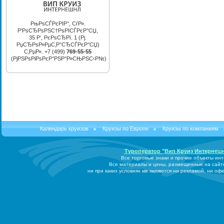
РњРѕСЃРєРІР°, СѓР».
Р’РѕСЂРѕРЅС†РѕРІСЃРєР°СЏ,
35 Р‘, РєРѕСЂРї. 1 (Рј.
РџСЂРѕР»РµС‚Р°СЂСЃРєР°СЏ)
С‚РµР». +7 (499)
769-55-55
(РјРЅРѕРіРѕРєР°РЅР°Р»СЊРЅС‹Р№)
Календарь круизов
Круизы по Европе
Круизы по компаниям
Туроператор "Вип Круиз Интернеш
Все торговые знаки и прочие объекты ин
Все материалы и цены, размещенные на сайт
ни при каких условиях не являются ни рекламой, ни о