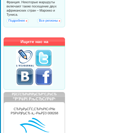
Франция. Некоторые маршруты
включают также посещение двух
африканских стран – Марокко и
Туниса.
Подробнее
Все регионы
Ищите нас на
РўСѓСЂРѕРїРµСЂР°С‚РѕСЂ
"Р’РёРї РљСЂСѓРёР·
РРЅС‚РµСЂРЅРµС€РЅР»"
СЂРµРµСЃС‚СЂРѕРІС‹Р№
РЅРѕРјРµСЂ в„–РњРў3 008268