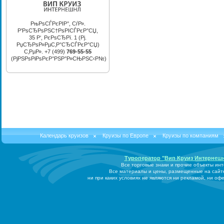
РњРѕСЃРєРІР°, СѓР».
Р’РѕСЂРѕРЅС†РѕРІСЃРєР°СЏ,
35 Р‘, РєРѕСЂРї. 1 (Рј.
РџСЂРѕР»РµС‚Р°СЂСЃРєР°СЏ)
С‚РµР». +7 (499)
769-55-55
(РјРЅРѕРіРѕРєР°РЅР°Р»СЊРЅС‹Р№)
Календарь круизов
Круизы по Европе
Круизы по компаниям
Туроператор "Вип Круиз Интернеш
Все торговые знаки и прочие объекты ин
Все материалы и цены, размещенные на сайт
ни при каких условиях не являются ни рекламой, ни о