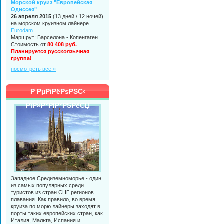
Морской круиз "Европейская
Одиссея"
26 апреля 2015
(13 дней / 12 ночей)
на морском круизном лайнере
Eurodam
Маршрут: Барселона - Копенгаген
Стоимость от
80 408 руб.
Планируется русскоязычная
группа!
посмотреть все »
Р РµРіРёРѕРЅС‹
РїР»Р°РІР°РЅРёСЏ
Западное Средиземноморье - один
из самых популярных среди
туристов из стран СНГ регионов
плавания. Как правило, во время
круиза по морю лайнеры заходят в
порты таких европейских стран, как
Италия, Мальта, Испания и