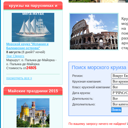
круизы на парусниках и
мега-яхтах
Кр
мор
на
пое
ра
ар
Морской круиз "Испания и
ста
Балеарские острова"
8 августа
(8 дней/7 ночей)
Star Clippers
Маршрут: о. Пальма-де-Майорка -
о. Пальма-де-Майорка
Поиск морского круиза
2480$
Стоимость от
Регион:
посмотреть все »
Круизная компания:
Класс круизной компании:
Майские праздники 2015
Дата круиза:
Длительность:
Дополнительно:
По вашему запросу ничего не найдено!
И