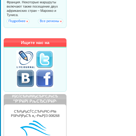
Франция. Некоторые маршруты
включают также посещение двух
африканских стран – Марокко и
Туниса.
Подробнее
Все регионы
Ищите нас на
РўСѓСЂРѕРїРµСЂР°С‚РѕСЂ
"Р’РёРї РљСЂСѓРёР·
РРЅС‚РµСЂРЅРµС€РЅР»"
СЂРµРµСЃС‚СЂРѕРІС‹Р№
РЅРѕРјРµСЂ в„–РњРў3 008268