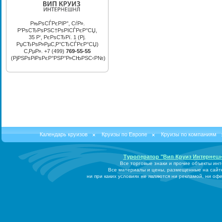
РњРѕСЃРєРІР°, СѓР».
Р’РѕСЂРѕРЅС†РѕРІСЃРєР°СЏ,
35 Р‘, РєРѕСЂРї. 1 (Рј.
РџСЂРѕР»РµС‚Р°СЂСЃРєР°СЏ)
С‚РµР». +7 (499)
769-55-55
(РјРЅРѕРіРѕРєР°РЅР°Р»СЊРЅС‹Р№)
Календарь круизов
Круизы по Европе
Круизы по компаниям
Туроператор "Вип Круиз Интернеш
Все торговые знаки и прочие объекты ин
Все материалы и цены, размещенные на сайт
ни при каких условиях не являются ни рекламой, ни о