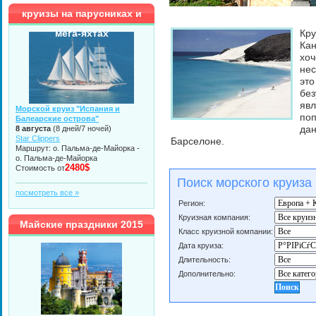
круизы на парусниках и
мега-яхтах
Кру
Кан
хоч
нес
это
без
явл
Морской круиз "Испания и
поп
Балеарские острова"
8 августа
(8 дней/7 ночей)
дан
Star Clippers
Барселоне.
Маршрут: о. Пальма-де-Майорка -
о. Пальма-де-Майорка
2480$
Стоимость от
Поиск морского круиза
посмотреть все »
Регион:
Круизная компания:
Майские праздники 2015
Класс круизной компании:
Дата круиза:
Длительность:
Дополнительно: