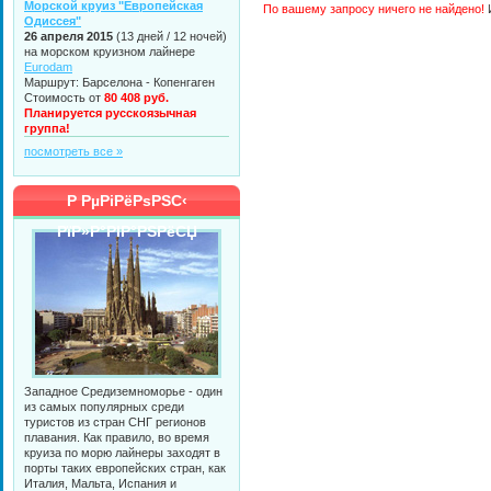
Морской круиз "Европейская
По вашему запросу ничего не найдено!
И
Одиссея"
26 апреля 2015
(13 дней / 12 ночей)
на морском круизном лайнере
Eurodam
Маршрут: Барселона - Копенгаген
Стоимость от
80 408 руб.
Планируется русскоязычная
группа!
посмотреть все »
Р РµРіРёРѕРЅС‹
РїР»Р°РІР°РЅРёСЏ
Западное Средиземноморье - один
из самых популярных среди
туристов из стран СНГ регионов
плавания. Как правило, во время
круиза по морю лайнеры заходят в
порты таких европейских стран, как
Италия, Мальта, Испания и