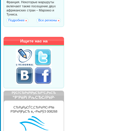
Франция. Некоторые маршруты
включают также посещение двух
африканских стран – Марокко и
Туниса.
Подробнее
Все регионы
Ищите нас на
РўСѓСЂРѕРїРµСЂР°С‚РѕСЂ
"Р’РёРї РљСЂСѓРёР·
РРЅС‚РµСЂРЅРµС€РЅР»"
СЂРµРµСЃС‚СЂРѕРІС‹Р№
РЅРѕРјРµСЂ в„–РњРў3 008268