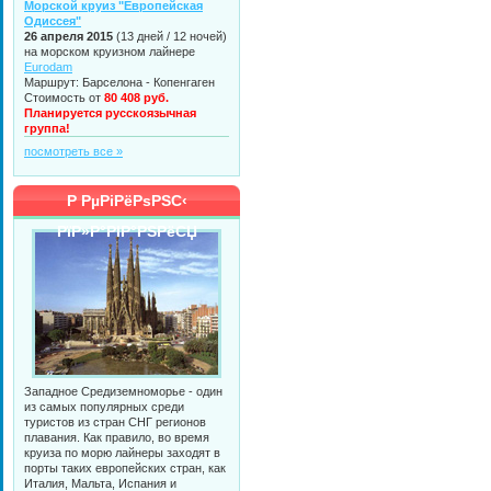
Морской круиз "Европейская
Одиссея"
26 апреля 2015
(13 дней / 12 ночей)
на морском круизном лайнере
Eurodam
Маршрут: Барселона - Копенгаген
Стоимость от
80 408 руб.
Планируется русскоязычная
группа!
посмотреть все »
Р РµРіРёРѕРЅС‹
РїР»Р°РІР°РЅРёСЏ
Западное Средиземноморье - один
из самых популярных среди
туристов из стран СНГ регионов
плавания. Как правило, во время
круиза по морю лайнеры заходят в
порты таких европейских стран, как
Италия, Мальта, Испания и