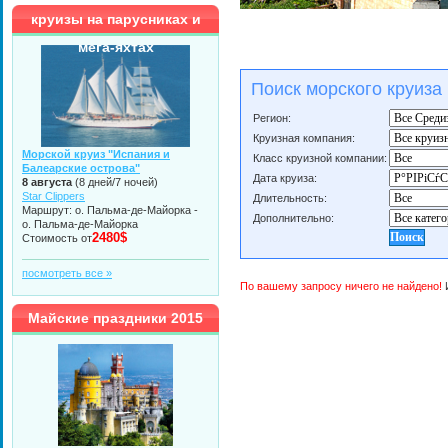
круизы на парусниках и
мега-яхтах
Поиск морского круиза
Регион:
Круизная компания:
Морской круиз "Испания и
Класс круизной компании:
Балеарские острова"
Дата круиза:
8 августа
(8 дней/7 ночей)
Star Clippers
Длительность:
Маршрут: о. Пальма-де-Майорка -
Дополнительно:
о. Пальма-де-Майорка
2480$
Стоимость от
посмотреть все »
По вашему запросу ничего не найдено!
И
Майские праздники 2015