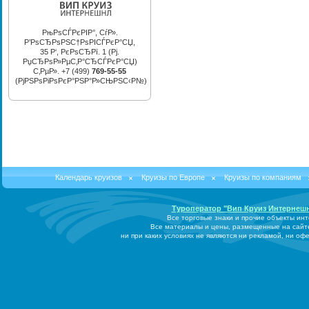
РњРѕСЃРєРІР°, СѓР».
Р’РѕСЂРѕРЅС†РѕРІСЃРєР°СЏ,
35 Р‘, РєРѕСЂРї. 1 (Рј.
РџСЂРѕР»РµС‚Р°СЂСЃРєР°СЏ)
С‚РµР». +7 (499)
769-55-55
(РјРЅРѕРіРѕРєР°РЅР°Р»СЊРЅС‹Р№)
Календарь круизов
Круизы по Европе
Круизы по компаниям
Туроператор "Вип Круиз Интернеш
Все торговые знаки и прочие объекты ин
Все материалы и цены, размещенные на сайт
ни при каких условиях не являются ни рекламой, ни о