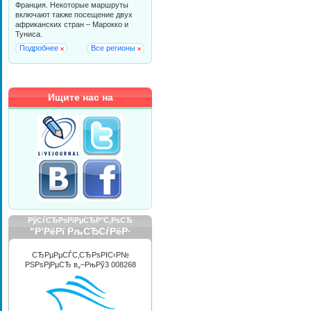
Франция. Некоторые маршруты
включают также посещение двух
африканских стран – Марокко и
Туниса.
Подробнее
Все регионы
Ищите нас на
РўСѓСЂРѕРїРµСЂР°С‚РѕСЂ
"Р’РёРї РљСЂСѓРёР·
РРЅС‚РµСЂРЅРµС€РЅР»"
СЂРµРµСЃС‚СЂРѕРІС‹Р№
РЅРѕРјРµСЂ в„–РњРў3 008268