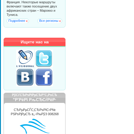
Франция. Некоторые маршруты
включают также посещение двух
африканских стран – Марокко и
Туниса.
Подробнее
Все регионы
Ищите нас на
РўСѓСЂРѕРїРµСЂР°С‚РѕСЂ
"Р’РёРї РљСЂСѓРёР·
РРЅС‚РµСЂРЅРµС€РЅР»"
СЂРµРµСЃС‚СЂРѕРІС‹Р№
РЅРѕРјРµСЂ в„–РњРў3 008268