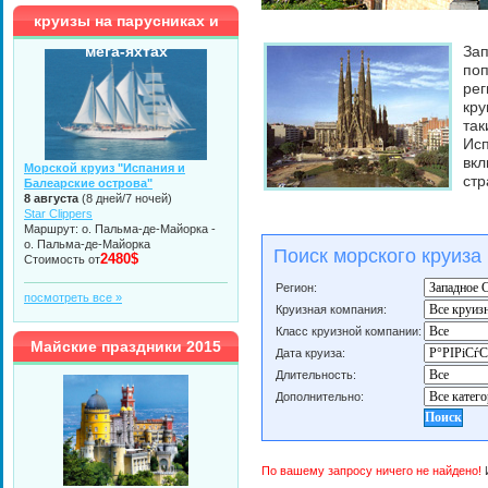
круизы на парусниках и
мега-яхтах
Зап
поп
рег
кру
так
Ис
вкл
Морской круиз "Испания и
стр
Балеарские острова"
8 августа
(8 дней/7 ночей)
Star Clippers
Маршрут: о. Пальма-де-Майорка -
о. Пальма-де-Майорка
Поиск морского круиза
2480$
Стоимость от
Регион:
посмотреть все »
Круизная компания:
Класс круизной компании:
Майские праздники 2015
Дата круиза:
Длительность:
Дополнительно:
По вашему запросу ничего не найдено!
И