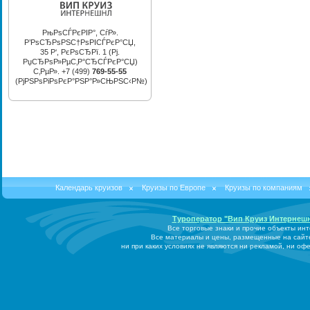
РњРѕСЃРєРІР°, СѓР».
Р’РѕСЂРѕРЅС†РѕРІСЃРєР°СЏ,
35 Р‘, РєРѕСЂРї. 1 (Рј.
РџСЂРѕР»РµС‚Р°СЂСЃРєР°СЏ)
С‚РµР». +7 (499)
769-55-55
(РјРЅРѕРіРѕРєР°РЅР°Р»СЊРЅС‹Р№)
Календарь круизов
Круизы по Европе
Круизы по компаниям
Туроператор "Вип Круиз Интернеш
Все торговые знаки и прочие объекты ин
Все материалы и цены, размещенные на сайт
ни при каких условиях не являются ни рекламой, ни о