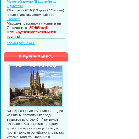
Морской круиз "Европейская
Одиссея"
26 апреля 2015
(13 дней / 12 ночей)
на морском круизном лайнере
Eurodam
Маршрут: Барселона - Копенгаген
Стоимость от
80 408 руб.
Планируется русскоязычная
группа!
посмотреть все »
Р РµРіРёРѕРЅС‹
РїР»Р°РІР°РЅРёСЏ
Западное Средиземноморье - один
из самых популярных среди
туристов из стран СНГ регионов
плавания. Как правило, во время
круиза по морю лайнеры заходят в
порты таких европейских стран, как
Италия, Мальта, Испания и