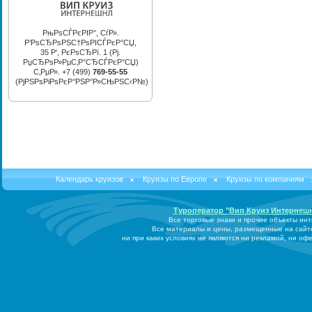
РњРѕСЃРєРІР°, СѓР».
Р’РѕСЂРѕРЅС†РѕРІСЃРєР°СЏ,
35 Р‘, РєРѕСЂРї. 1 (Рј.
РџСЂРѕР»РµС‚Р°СЂСЃРєР°СЏ)
С‚РµР». +7 (499)
769-55-55
(РјРЅРѕРіРѕРєР°РЅР°Р»СЊРЅС‹Р№)
Календарь круизов
Круизы по Европе
Круизы по компаниям
Туроператор "Вип Круиз Интернеш
Все торговые знаки и прочие объекты ин
Все материалы и цены, размещенные на сайт
ни при каких условиях не являются ни рекламой, ни о