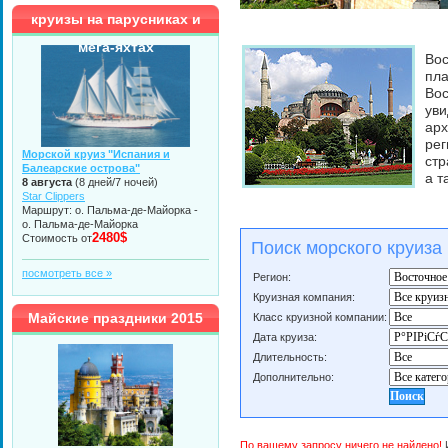
круизы на парусниках и
мега-яхтах
Во
пл
Вос
ув
арх
ре
Морской круиз "Испания и
стр
Балеарские острова"
а т
8 августа
(8 дней/7 ночей)
Star Clippers
Маршрут: о. Пальма-де-Майорка -
о. Пальма-де-Майорка
2480$
Стоимость от
Поиск морского круиза
посмотреть все »
Регион:
Круизная компания:
Майские праздники 2015
Класс круизной компании:
Дата круиза:
Длительность:
Дополнительно:
По вашему запросу ничего не найдено!
И