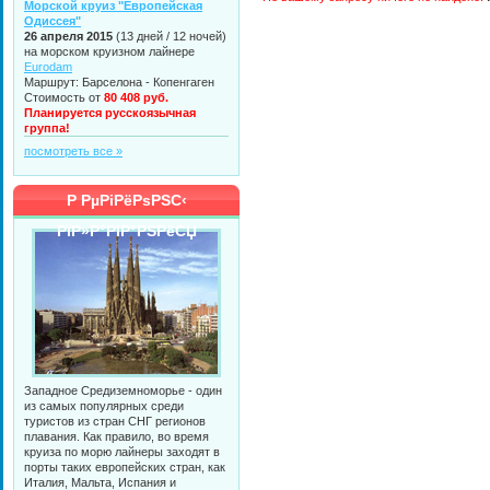
Морской круиз "Европейская
Одиссея"
26 апреля 2015
(13 дней / 12 ночей)
на морском круизном лайнере
Eurodam
Маршрут: Барселона - Копенгаген
Стоимость от
80 408 руб.
Планируется русскоязычная
группа!
посмотреть все »
Р РµРіРёРѕРЅС‹
РїР»Р°РІР°РЅРёСЏ
Западное Средиземноморье - один
из самых популярных среди
туристов из стран СНГ регионов
плавания. Как правило, во время
круиза по морю лайнеры заходят в
порты таких европейских стран, как
Италия, Мальта, Испания и