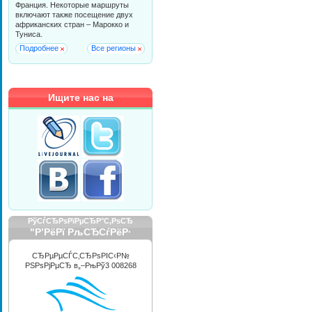
Франция. Некоторые маршруты
включают также посещение двух
африканских стран – Марокко и
Туниса.
Подробнее
Все регионы
Ищите нас на
РўСѓСЂРѕРїРµСЂР°С‚РѕСЂ
"Р’РёРї РљСЂСѓРёР·
РРЅС‚РµСЂРЅРµС€РЅР»"
СЂРµРµСЃС‚СЂРѕРІС‹Р№
РЅРѕРјРµСЂ в„–РњРў3 008268