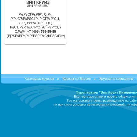
РњРѕСЃРєРІР°, СѓР».
Р’РѕСЂРѕРЅС†РѕРІСЃРєР°СЏ,
35 Р‘, РєРѕСЂРї. 1 (Рј.
РџСЂРѕР»РµС‚Р°СЂСЃРєР°СЏ)
С‚РµР». +7 (499)
769-55-55
(РјРЅРѕРіРѕРєР°РЅР°Р»СЊРЅС‹Р№)
Календарь круизов
Круизы по Европе
Круизы по компаниям
Туроператор "Вип Круиз Интернеш
Все торговые знаки и прочие объекты ин
Все материалы и цены, размещенные на сайт
ни при каких условиях не являются ни рекламой, ни о