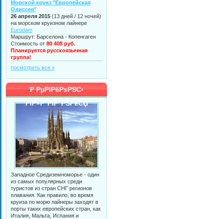
Морской круиз "Европейская
Одиссея"
26 апреля 2015
(13 дней / 12 ночей)
на морском круизном лайнере
Eurodam
Маршрут: Барселона - Копенгаген
Стоимость от
80 408 руб.
Планируется русскоязычная
группа!
посмотреть все »
Р РµРіРёРѕРЅС‹
РїР»Р°РІР°РЅРёСЏ
Западное Средиземноморье - один
из самых популярных среди
туристов из стран СНГ регионов
плавания. Как правило, во время
круиза по морю лайнеры заходят в
порты таких европейских стран, как
Италия, Мальта, Испания и