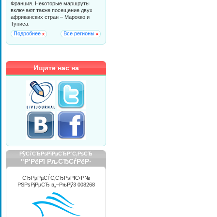
Франция. Некоторые маршруты
включают также посещение двух
африканских стран – Марокко и
Туниса.
Подробнее
Все регионы
Ищите нас на
РўСѓСЂРѕРїРµСЂР°С‚РѕСЂ
"Р’РёРї РљСЂСѓРёР·
РРЅС‚РµСЂРЅРµС€РЅР»"
СЂРµРµСЃС‚СЂРѕРІС‹Р№
РЅРѕРјРµСЂ в„–РњРў3 008268