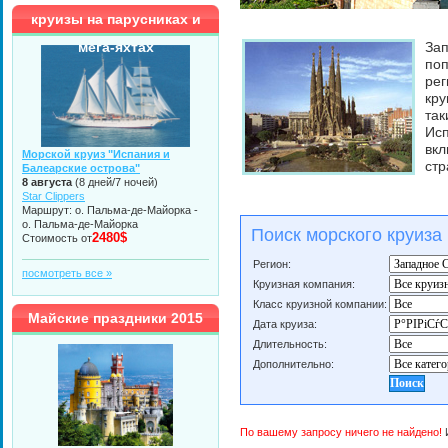
круизы на парусниках и
мега-яхтах
Зап
поп
рег
кру
так
Ис
вкл
Морской круиз "Испания и
стр
Балеарские острова"
8 августа
(8 дней/7 ночей)
Star Clippers
Маршрут: о. Пальма-де-Майорка -
о. Пальма-де-Майорка
Поиск морского круиза
2480$
Стоимость от
Регион:
посмотреть все »
Круизная компания:
Класс круизной компании:
Майские праздники 2015
Дата круиза:
Длительность:
Дополнительно:
По вашему запросу ничего не найдено!
И