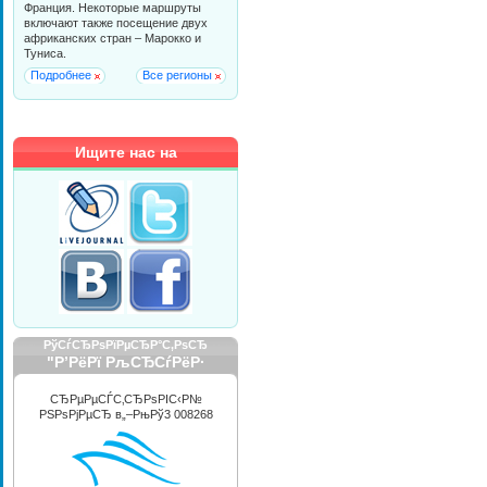
Франция. Некоторые маршруты
включают также посещение двух
африканских стран – Марокко и
Туниса.
Подробнее
Все регионы
Ищите нас на
РўСѓСЂРѕРїРµСЂР°С‚РѕСЂ
"Р’РёРї РљСЂСѓРёР·
РРЅС‚РµСЂРЅРµС€РЅР»"
СЂРµРµСЃС‚СЂРѕРІС‹Р№
РЅРѕРјРµСЂ в„–РњРў3 008268