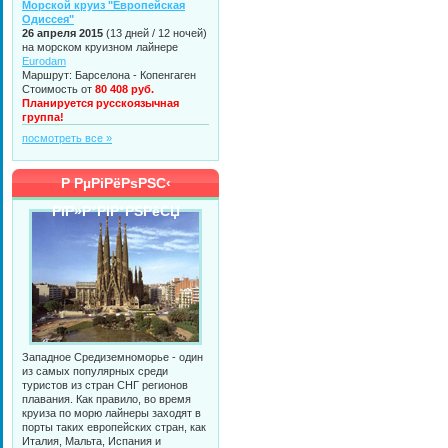
Морской круиз "Европейская
Одиссея"
26 апреля 2015
(13 дней / 12 ночей)
на морском круизном лайнере
Eurodam
Маршрут: Барселона - Копенгаген
Стоимость от
80 408 руб.
Планируется русскоязычная
группа!
посмотреть все »
Р РµРіРёРѕРЅС‹
РїР»Р°РІР°РЅРёСЏ
Западное Средиземноморье - один
из самых популярных среди
туристов из стран СНГ регионов
плавания. Как правило, во время
круиза по морю лайнеры заходят в
порты таких европейских стран, как
Италия, Мальта, Испания и