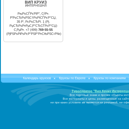
РњРѕСЃРєРІР°, СѓР».
Р’РѕСЂРѕРЅС†РѕРІСЃРєР°СЏ,
35 Р‘, РєРѕСЂРї. 1 (Рј.
РџСЂРѕР»РµС‚Р°СЂСЃРєР°СЏ)
С‚РµР». +7 (499)
769-55-55
(РјРЅРѕРіРѕРєР°РЅР°Р»СЊРЅС‹Р№)
Календарь круизов
Круизы по Европе
Круизы по компаниям
Туроператор "Вип Круиз Интернеш
Все торговые знаки и прочие объекты ин
Все материалы и цены, размещенные на сайт
ни при каких условиях не являются ни рекламой, ни о