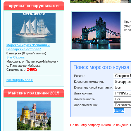
круизы на парусниках и
мега-яхтах
Кру
увид
кал
Морской круиз "Испания и
Балеарские острова"
8 августа
(8 дней/7 ночей)
Star Clippers
Маршрут: о. Пальма-де-Майорка -
о. Пальма-де-Майорка
Поиск морского круиза
2480$
Стоимость от
Регион:
посмотреть все »
Круизная компания:
Класс круизной компании:
Майские праздники 2015
Дата круиза:
Длительность:
Дополнительно:
По вашему запросу ничего не найдено!
И