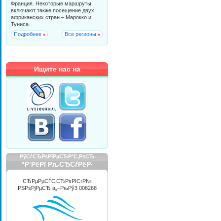
Франция. Некоторые маршруты
включают также посещение двух
африканских стран – Марокко и
Туниса.
Подробнее
Все регионы
Ищите нас на
РўСѓСЂРѕРїРµСЂР°С‚РѕСЂ
"Р’РёРї РљСЂСѓРёР·
РРЅС‚РµСЂРЅРµС€РЅР»"
СЂРµРµСЃС‚СЂРѕРІС‹Р№
РЅРѕРјРµСЂ в„–РњРў3 008268