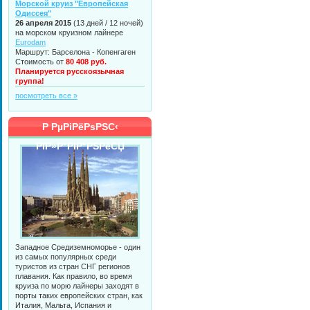
Морской круиз "Европейская
Одиссея"
26 апреля 2015
(13 дней / 12 ночей)
на морском круизном лайнере
Eurodam
Маршрут: Барселона - Копенгаген
Стоимость от
80 408 руб.
Планируется русскоязычная
группа!
посмотреть все »
Р РµРіРёРѕРЅС‹
РїР»Р°РІР°РЅРёСЏ
Западное Средиземноморье - один
из самых популярных среди
туристов из стран СНГ регионов
плавания. Как правило, во время
круиза по морю лайнеры заходят в
порты таких европейских стран, как
Италия, Мальта, Испания и