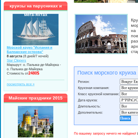
круизы на парусниках и
мега-яхтах
Кр
мор
на
пое
ра
ар
Морской круиз "Испания и
ста
Балеарские острова"
8 августа
(8 дней/7 ночей)
Star Clippers
Маршрут: о. Пальма-де-Майорка -
о. Пальма-де-Майорка
Поиск морского круиза
2480$
Стоимость от
Регион:
посмотреть все »
Круизная компания:
Класс круизной компании:
Майские праздники 2015
Дата круиза:
Длительность:
Дополнительно:
По вашему запросу ничего не найдено!
И