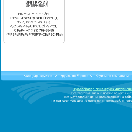
РњРѕСЃРєРІР°, СѓР».
Р’РѕСЂРѕРЅС†РѕРІСЃРєР°СЏ,
35 Р‘, РєРѕСЂРї. 1 (Рј.
РџСЂРѕР»РµС‚Р°СЂСЃРєР°СЏ)
С‚РµР». +7 (499)
769-55-55
(РјРЅРѕРіРѕРєР°РЅР°Р»СЊРЅС‹Р№)
Календарь круизов
Круизы по Европе
Круизы по компаниям
Туроператор "Вип Круиз Интернеш
Все торговые знаки и прочие объекты ин
Все материалы и цены, размещенные на сайт
ни при каких условиях не являются ни рекламой, ни о