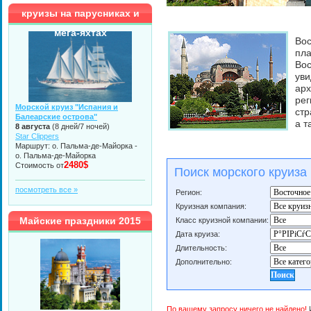
круизы на парусниках и
мега-яхтах
Во
пл
Вос
ув
арх
ре
Морской круиз "Испания и
стр
Балеарские острова"
а т
8 августа
(8 дней/7 ночей)
Star Clippers
Маршрут: о. Пальма-де-Майорка -
о. Пальма-де-Майорка
2480$
Стоимость от
Поиск морского круиза
посмотреть все »
Регион:
Круизная компания:
Майские праздники 2015
Класс круизной компании:
Дата круиза:
Длительность:
Дополнительно:
По вашему запросу ничего не найдено!
И