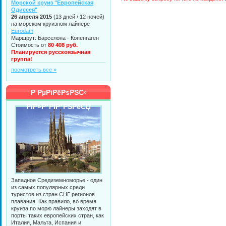
Морской круиз "Европейская
Одиссея"
26 апреля 2015
(13 дней / 12 ночей)
на морском круизном лайнере
Eurodam
Маршрут: Барселона - Копенгаген
Стоимость от
80 408 руб.
Планируется русскоязычная
группа!
посмотреть все »
Р РµРіРёРѕРЅС‹
РїР»Р°РІР°РЅРёСЏ
Западное Средиземноморье - один
из самых популярных среди
туристов из стран СНГ регионов
плавания. Как правило, во время
круиза по морю лайнеры заходят в
порты таких европейских стран, как
Италия, Мальта, Испания и