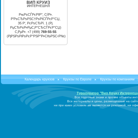
РњРѕСЃРєРІР°, СѓР».
Р’РѕСЂРѕРЅС†РѕРІСЃРєР°СЏ,
35 Р‘, РєРѕСЂРї. 1 (Рј.
РџСЂРѕР»РµС‚Р°СЂСЃРєР°СЏ)
С‚РµР». +7 (499)
769-55-55
(РјРЅРѕРіРѕРєР°РЅР°Р»СЊРЅС‹Р№)
Календарь круизов
Круизы по Европе
Круизы по компаниям
Туроператор "Вип Круиз Интернеш
Все торговые знаки и прочие объекты ин
Все материалы и цены, размещенные на сайт
ни при каких условиях не являются ни рекламой, ни о