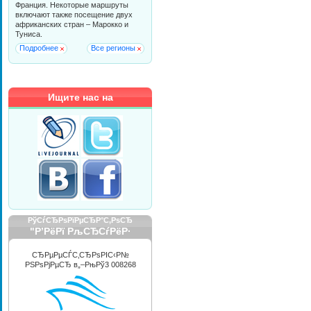
Франция. Некоторые маршруты
включают также посещение двух
африканских стран – Марокко и
Туниса.
Подробнее
Все регионы
Ищите нас на
РўСѓСЂРѕРїРµСЂР°С‚РѕСЂ
"Р’РёРї РљСЂСѓРёР·
РРЅС‚РµСЂРЅРµС€РЅР»"
СЂРµРµСЃС‚СЂРѕРІС‹Р№
РЅРѕРјРµСЂ в„–РњРў3 008268