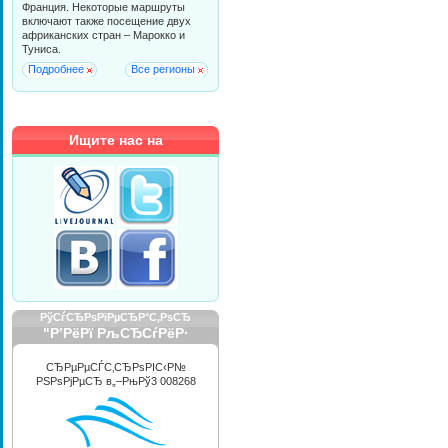
Франция. Некоторые маршруты
включают также посещение двух
африканских стран – Марокко и
Туниса.
Подробнее
Все регионы
Ищите нас на
РўСѓСЂРѕРїРµСЂР°С‚РѕСЂ
"Р’РёРї РљСЂСѓРёР·
РРЅС‚РµСЂРЅРµС€РЅР»"
СЂРµРµСЃС‚СЂРѕРІС‹Р№
РЅРѕРјРµСЂ в„–РњРў3 008268