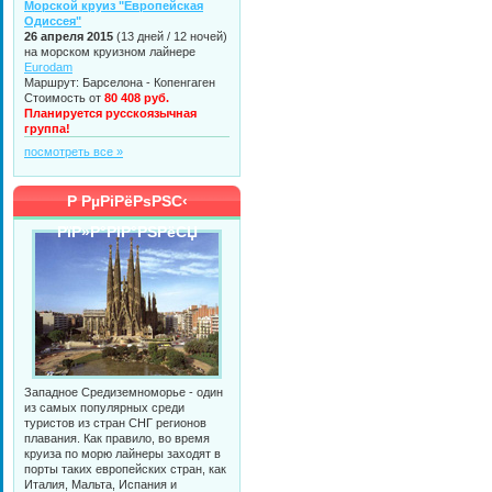
Морской круиз "Европейская
Одиссея"
26 апреля 2015
(13 дней / 12 ночей)
на морском круизном лайнере
Eurodam
Маршрут: Барселона - Копенгаген
Стоимость от
80 408 руб.
Планируется русскоязычная
группа!
посмотреть все »
Р РµРіРёРѕРЅС‹
РїР»Р°РІР°РЅРёСЏ
Западное Средиземноморье - один
из самых популярных среди
туристов из стран СНГ регионов
плавания. Как правило, во время
круиза по морю лайнеры заходят в
порты таких европейских стран, как
Италия, Мальта, Испания и