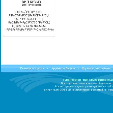
РњРѕСЃРєРІР°, СѓР».
Р’РѕСЂРѕРЅС†РѕРІСЃРєР°СЏ,
35 Р‘, РєРѕСЂРї. 1 (Рј.
РџСЂРѕР»РµС‚Р°СЂСЃРєР°СЏ)
С‚РµР». +7 (499)
769-55-55
(РјРЅРѕРіРѕРєР°РЅР°Р»СЊРЅС‹Р№)
Календарь круизов
Круизы по Европе
Круизы по компаниям
Туроператор "Вип Круиз Интернеш
Все торговые знаки и прочие объекты ин
Все материалы и цены, размещенные на сайт
ни при каких условиях не являются ни рекламой, ни о