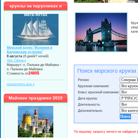
круизы на парусниках и
мега-яхтах
Кру
увид
кал
Морской круиз "Испания и
Балеарские острова"
8 августа
(8 дней/7 ночей)
Star Clippers
Маршрут: о. Пальма-де-Майорка -
о. Пальма-де-Майорка
Поиск морского круиза
2480$
Стоимость от
Регион:
посмотреть все »
Круизная компания:
Класс круизной компании:
Майские праздники 2015
Дата круиза:
Длительность:
Дополнительно:
По вашему запросу ничего не найдено!
И