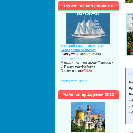
круизы на парусниках и
мега-яхтах
Морской круиз "Испания и
Балеарские острова"
8 августа
(8 дней/7 ночей)
Star Clippers
Маршрут: о. Пальма-де-Майорка -
о. Пальма-де-Майорка
2480$
Стоимость от
П
посмотреть все »
Ре
Кр
Майские праздники 2015
Кл
Да
Дл
До
По в