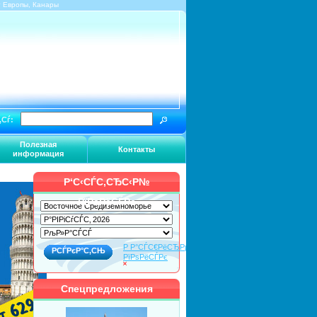
г Европы, Канары
‚Сѓ:
Полезная
Контакты
информация
Р‘С‹СЃС‚СЂС‹Р№
РїРѕРёСЃРє
Р Р°СЃС€РёСЂРµРЅРЅС‹Р№
РїРѕРёСЃРє
Спецпредложения