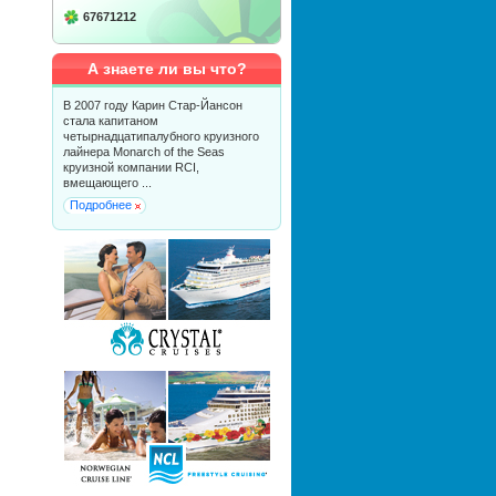
67671212
А знаете ли вы что?
В 2007 году Карин Стар-Йансон
стала капитаном
четырнадцатипалубного круизного
лайнера Monarch of the Seas
круизной компании RCI,
вмещающего ...
Подробнее