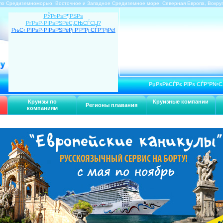
по Средиземноморью, Восточное и Западное Средиземное море, Северная Европа, Вокру
РЎР»РѕР¶РЅРѕ
РґРѕР·РІРѕРЅРёС‚СЊСЃСЏ?
РњС‹ РїРѕР·РІРѕРЅРёРј Р’Р°Рј СЃР°РјРё!
РџРѕРёСЃРє РїРѕ СЃР°Р№С
Круизы по
Круизные компании
Регионы плавания
компаниям