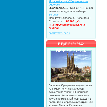
Морской круиз "Европейская
Одиссея"
26 апреля 2015
(13 дней / 12 ночей)
на морском круизном лайнере
Eurodam
Маршрут: Барселона - Копенгаген
Стоимость от
80 408 руб.
Планируется русскоязычная
группа!
посмотреть все »
Р РµРіРёРѕРЅС‹
РїР»Р°РІР°РЅРёСЏ
Западное Средиземноморье - один
из самых популярных среди
туристов из стран СНГ регионов
плавания. Как правило, во время
круиза по морю лайнеры заходят в
порты таких европейских стран, как
Италия, Мальта, Испания и