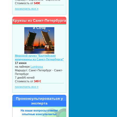
Стоимость от
549€
посмотреть все »
Круизы из Санкт-Петербурга
и Сочи
Морской круиз "Балтийские
жемчужины из Санкт-Петербурга"
17 июня
на лайнере
Luminosa
Маршрут: Санкт-Петербург - Санкт-
Петербург
7 дней/6 ночей
Стоимость от
349 €
посмотреть все »
Проконсультироваться у
эксперта
На ваши вопросы ответят
опытные консультанты: