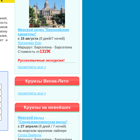
ния,
ность
иков
Морской круиз "Европейские
иону
каникулы"
лия,
с 16 августа
(8 дней/7 ночей)
ет и
Norwegian Epic
Маршрут: Барселона - Барселона
1319€
Стоимость от
Русскоязычные экскурсии!
посмотреть все »
Круизы Весна-Лето
посмотреть все »
Круизы на новейших
лайнерах
Морской круиз
"Средиземноморская весна"
с 27 апреля
(8 дней / 7 ночей)
на морском круизном лайнере
Costa Diadema
Маршрут: Барселона - Барселона