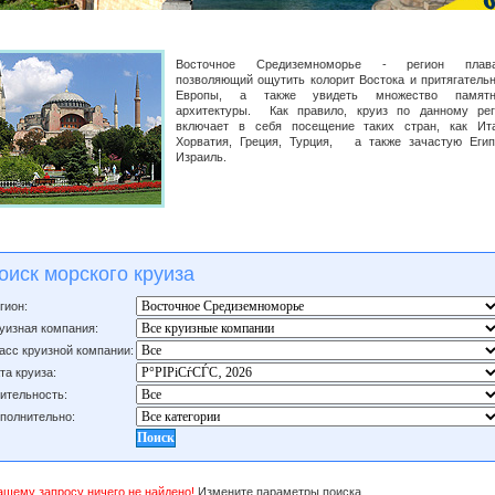
Восточное Средиземноморье - регион плава
позволяющий ощутить колорит Востока и притягатель
Европы, а также увидеть множество памятн
архитектуры. Как правило, круиз по данному рег
включает в себя посещение таких стран, как Ита
Хорватия, Греция, Турция, а также зачастую Егип
Израиль.
оиск морского круиза
гион:
уизная компания:
асс круизной компании:
та круиза:
ительность:
полнительно:
ашему запросу ничего не найдено!
Измените параметры поиска.