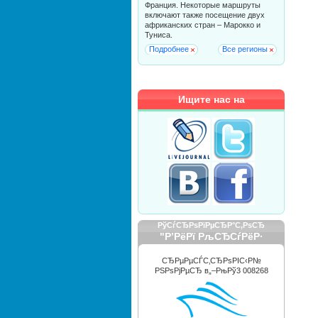
Франция. Некоторые маршруты
включают также посещение двух
африканских стран – Марокко и
Туниса.
Подробнее
Все регионы
Ищите нас на
РўСѓСЂРѕРїРµСЂР°С‚РѕСЂ
"Р’РёРї РљСЂСѓРёР·
РРЅС‚РµСЂРЅРµС€РЅР»"
СЂРµРµСЃС‚СЂРѕРІС‹Р№
РЅРѕРјРµСЂ в„–РњРў3 008268