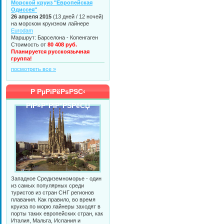
Морской круиз "Европейская
Одиссея"
26 апреля 2015
(13 дней / 12 ночей)
на морском круизном лайнере
Eurodam
Маршрут: Барселона - Копенгаген
Стоимость от
80 408 руб.
Планируется русскоязычная
группа!
посмотреть все »
Р РµРіРёРѕРЅС‹
РїР»Р°РІР°РЅРёСЏ
Западное Средиземноморье - один
из самых популярных среди
туристов из стран СНГ регионов
плавания. Как правило, во время
круиза по морю лайнеры заходят в
порты таких европейских стран, как
Италия, Мальта, Испания и