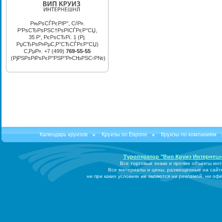
РњРѕСЃРєРІР°, СѓР».
Р’РѕСЂРѕРЅС†РѕРІСЃРєР°СЏ,
35 Р‘, РєРѕСЂРї. 1 (Рј.
РџСЂРѕР»РµС‚Р°СЂСЃРєР°СЏ)
С‚РµР». +7 (499)
769-55-55
(РјРЅРѕРіРѕРєР°РЅР°Р»СЊРЅС‹Р№)
Календарь круизов
Круизы по Европе
Круизы по компаниям
Туроператор "Вип Круиз Интернеш
Все торговые знаки и прочие объекты ин
Все материалы и цены, размещенные на сайт
ни при каких условиях не являются ни рекламой, ни о