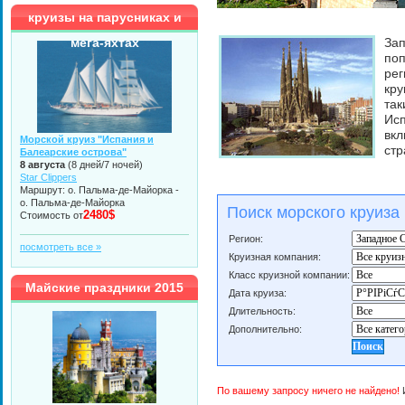
круизы на парусниках и
мега-яхтах
Зап
поп
рег
кру
так
Ис
вкл
Морской круиз "Испания и
стр
Балеарские острова"
8 августа
(8 дней/7 ночей)
Star Clippers
Маршрут: о. Пальма-де-Майорка -
о. Пальма-де-Майорка
Поиск морского круиза
2480$
Стоимость от
Регион:
посмотреть все »
Круизная компания:
Класс круизной компании:
Майские праздники 2015
Дата круиза:
Длительность:
Дополнительно:
По вашему запросу ничего не найдено!
И