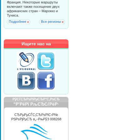
Франция. Некоторые маршруты
включают также посещение двух
африканских стран – Марокко и
Туниса.
Подробнее
Все регионы
Ищите нас на
РўСѓСЂРѕРїРµСЂР°С‚РѕСЂ
"Р’РёРї РљСЂСѓРёР·
РРЅС‚РµСЂРЅРµС€РЅР»"
СЂРµРµСЃС‚СЂРѕРІС‹Р№
РЅРѕРјРµСЂ в„–РњРў3 008268