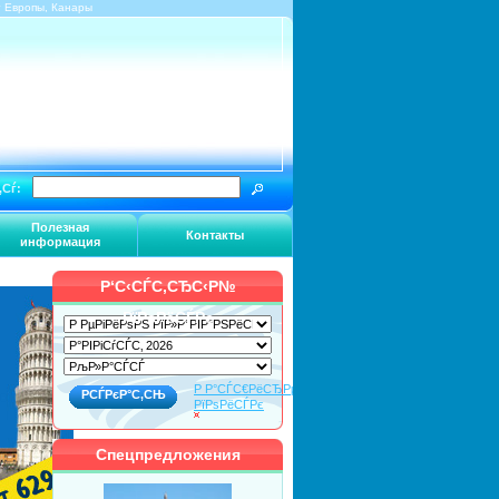
г Европы, Канары
‚Сѓ:
Полезная
Контакты
информация
Р‘С‹СЃС‚СЂС‹Р№
РїРѕРёСЃРє
Р Р°СЃС€РёСЂРµРЅРЅС‹Р№
РїРѕРёСЃРє
Спецпредложения