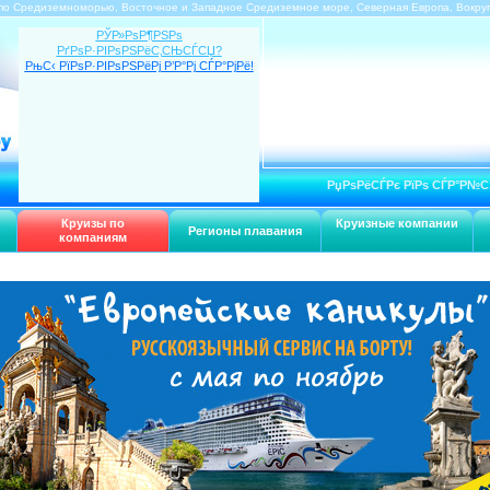
по Средиземноморью, Восточное и Западное Средиземное море, Северная Европа, Вокру
РЎР»РѕР¶РЅРѕ
РґРѕР·РІРѕРЅРёС‚СЊСЃСЏ?
РњС‹ РїРѕР·РІРѕРЅРёРј Р’Р°Рј СЃР°РјРё!
РџРѕРёСЃРє РїРѕ СЃР°Р№С
Круизы по
Круизные компании
Регионы плавания
компаниям