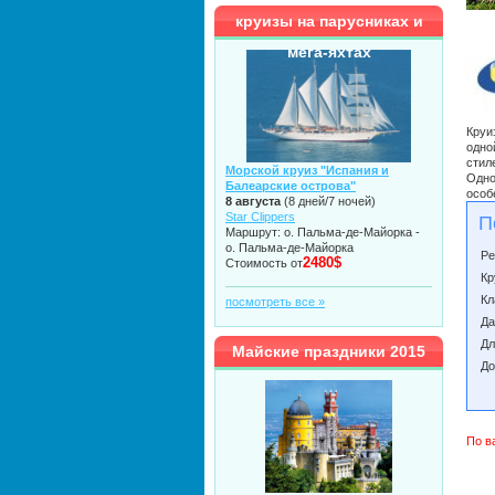
круизы на парусниках и
мега-яхтах
Круи
одно
стил
Морской круиз "Испания и
Одно
Балеарские острова"
особ
8 августа
(8 дней/7 ночей)
Star Clippers
П
Маршрут: о. Пальма-де-Майорка -
о. Пальма-де-Майорка
Ре
2480$
Стоимость от
Кр
Кл
посмотреть все »
Да
Дл
Майские праздники 2015
До
По в