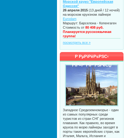
Морской круиз "Европейская
Одиссея"
26 апреля 2015
(13 дней / 12 ночей)
на морском круизном лайнере
Eurodam
Маршрут: Барселона - Копенгаген
Стоимость от
80 408 руб.
Планируется русскоязычная
группа!
посмотреть все »
Р РµРіРёРѕРЅС‹
РїР»Р°РІР°РЅРёСЏ
Западное Средиземноморье - один
из самых популярных среди
туристов из стран СНГ регионов
плавания. Как правило, во время
круиза по морю лайнеры заходят в
порты таких европейских стран, как
Италия, Мальта, Испания и