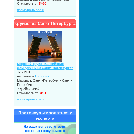
Стоимость от
549€
посмотреть все »
Круизы из Санкт-Петербурга
и Сочи
Морской круиз "Балтийские
жемчужины из Санкт-Петербурга"
17 июня
на лайнере
Luminosa
Маршрут: Санкт-Петербург - Санкт-
Петербург
7 дней/6 ночей
Стоимость от
349 €
посмотреть все »
Проконсультироваться у
эксперта
На ваши вопросы ответят
опытные консультанты: