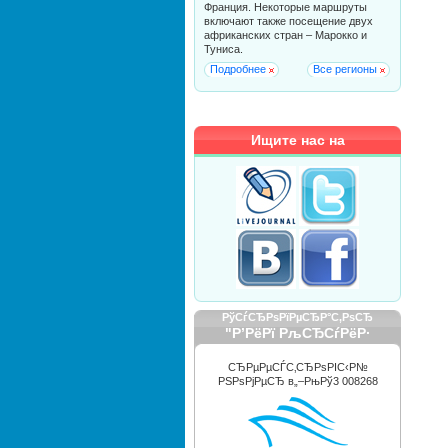
Франция. Некоторые маршруты
включают также посещение двух
африканских стран – Марокко и
Туниса.
Подробнее
Все регионы
Ищите нас на
РўСѓСЂРѕРїРµСЂР°С‚РѕСЂ
"Р’РёРї РљСЂСѓРёР·
РРЅС‚РµСЂРЅРµС€РЅР»"
СЂРµРµСЃС‚СЂРѕРІС‹Р№
РЅРѕРјРµСЂ в„–РњРў3 008268