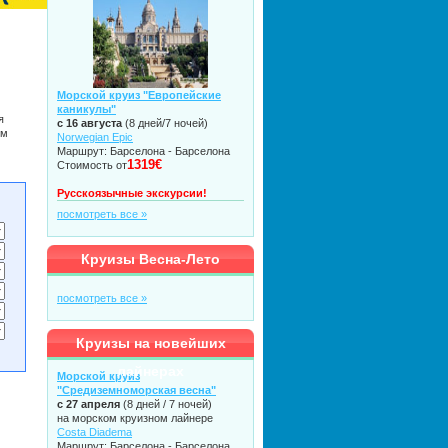
Морской круиз "Европейские
каникулы"
я
с 16 августа
(8 дней/7 ночей)
ом
Norwegian Epic
Маршрут: Барселона - Барселона
1319€
Стоимость от
Русскоязычные экскурсии!
посмотреть все »
Круизы Весна-Лето
посмотреть все »
Круизы на новейших
лайнерах
Морской круиз
"Средиземноморская весна"
с 27 апреля
(8 дней / 7 ночей)
на морском круизном лайнере
Costa Diadema
Маршрут: Барселона - Барселона