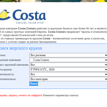
зная компания
Costa Cruises
работает в круизном бизнесе уже более 60 лет и являетс
й из самых крупных компаний Европы.
Costa Cruises
предлагает "круизы в итальянск
е", представляя Итальянский стиль во всем.
 из главных преимуществ круизов
Costa
– великолепное сочетание цены и качества,
енно с учетом скидок за раннее бронирование.
оиск морского круиза
гион:
уизная компания:
асс круизной компании:
та круиза:
ительность:
полнительно:
ашему запросу ничего не найдено!
Измените параметры поиска.