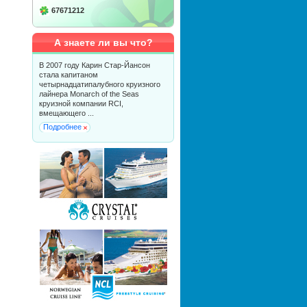
67671212
А знаете ли вы что?
В 2007 году Карин Стар-Йансон
стала капитаном
четырнадцатипалубного круизного
лайнера Monarch of the Seas
круизной компании RCI,
вмещающего ...
Подробнее