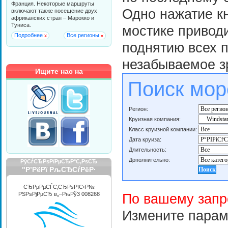
Франция. Некоторые маршруты
Одно нажатие к
включают также посещение двух
африканских стран – Марокко и
Туниса.
мостике привод
Подробнее
Все регионы
поднятию всех п
незабываемое з
Ищите нас на
Поиск мор
Регион:
Круизная компания:
Класс круизной компании:
Дата круиза:
Длительность:
Дополнительно:
РўСѓСЂРѕРїРµСЂР°С‚РѕСЂ
"Р’РёРї РљСЂСѓРёР·
РРЅС‚РµСЂРЅРµС€РЅР»"
СЂРµРµСЃС‚СЂРѕРІС‹Р№
РЅРѕРјРµСЂ в„–РњРў3 008268
По вашему запр
Измените парам