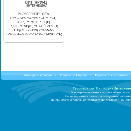
РњРѕСЃРєРІР°, СѓР».
Р’РѕСЂРѕРЅС†РѕРІСЃРєР°СЏ,
35 Р‘, РєРѕСЂРї. 1 (Рј.
РџСЂРѕР»РµС‚Р°СЂСЃРєР°СЏ)
С‚РµР». +7 (499)
769-55-55
(РјРЅРѕРіРѕРєР°РЅР°Р»СЊРЅС‹Р№)
Календарь круизов
Круизы по Европе
Круизы по компаниям
Туроператор "Вип Круиз Интернеш
Все торговые знаки и прочие объекты ин
Все материалы и цены, размещенные на сайт
ни при каких условиях не являются ни рекламой, ни о