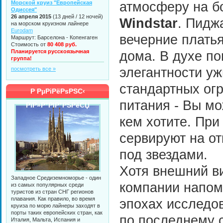
Морской круиз "Европейская
атмосферу на б
Одиссея"
26 апреля 2015
(13 дней / 12 ночей)
Windstar
. Пиджа
на морском круизном лайнере
Eurodam
вечерние плать
Маршрут: Барселона - Копенгаген
Стоимость от
80 408 руб.
Планируется русскоязычная
дома. В духе п
группа!
элегантности уж
посмотреть все »
стандартных ог
Р РµРіРёРѕРЅС‹
питания - Вы мо
РїР»Р°РІР°РЅРёСЏ
кем хотите. При
сервируют на от
под звездами.
Хотя внешний в
Западное Средиземноморье - один
компании напом
из самых популярных среди
туристов из стран СНГ регионов
плавания. Как правило, во время
эпохах исследо
круиза по морю лайнеры заходят в
порты таких европейских стран, как
по последнему с
Италия, Мальта, Испания и