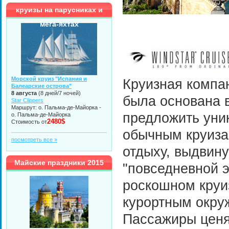
круизы на парусниках и
мега-яхтах
Морской круиз "Испания и
Круизная комп
Балеарские острова"
8 августа
(8 дней/7 ночей)
была основана в
Star Clippers
Маршрут: о. Пальма-де-Майорка -
предложить уни
о. Пальма-де-Майорка
2480$
Стоимость от
обычным круиза
посмотреть все »
отдыху, выдвин
Майские праздники 2015
"повседневной э
роскошном круи
курортным окру
Пассажиры ценя