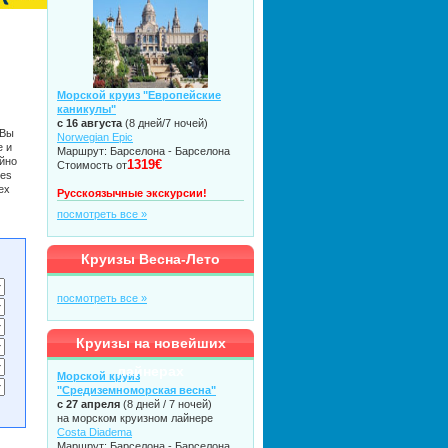
Морской круиз "Европейские
каникулы"
с 16 августа
(8 дней/7 ночей)
 Вы
Norwegian Epic
е и
Маршрут: Барселона - Барселона
йно
1319€
Стоимость от
ses
ех
Русскоязычные экскурсии!
посмотреть все »
Круизы Весна-Лето
посмотреть все »
Круизы на новейших
лайнерах
Морской круиз
"Средиземноморская весна"
с 27 апреля
(8 дней / 7 ночей)
на морском круизном лайнере
Costa Diadema
Маршрут: Барселона - Барселона