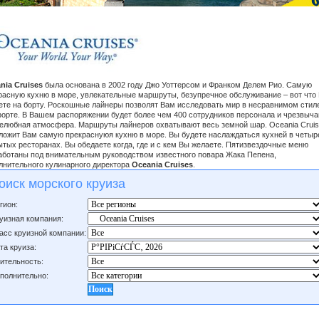
nia Cruises
была основана в 2002 году Джо Уоттерсом и Франком Делем Рио. Самую
расную кухню в море, увлекательные маршруты, безупречное обслуживание – вот что
ете на борту. Роскошные лайнеры позволят Вам исследовать мир в несравнимом стил
орте. В Вашем распоряжении будет более чем 400 сотрудников персонала и чрезвыча
елюбная атмосфера. Маршруты лайнеров охватывают весь земной шар. Oceania Crui
ложит Вам самую прекраснуюя кухню в море. Вы будете наслаждаться кухней в четыр
ытых ресторанах. Вы обедаете когда, где и с кем Вы желаете. Пятизвездочные меню
аботаны под внимательным руководством известного повара Жака Пепена,
лнительного кулинарного директора
Oceania Cruises
.
оиск морского круиза
гион:
уизная компания:
асс круизной компании:
та круиза:
ительность:
полнительно: