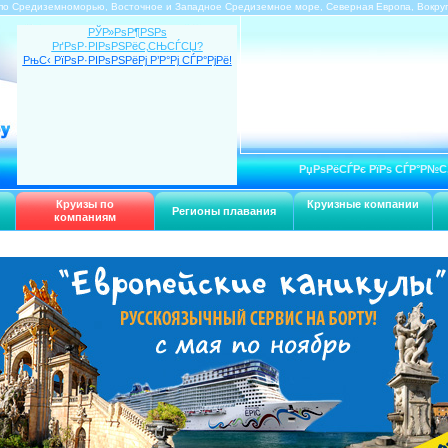
по Средиземноморью, Восточное и Западное Средиземное море, Северная Европа, Вокру
РЎР»РѕР¶РЅРѕ
РґРѕР·РІРѕРЅРёС‚СЊСЃСЏ?
РњС‹ РїРѕР·РІРѕРЅРёРј Р’Р°Рј СЃР°РјРё!
РџРѕРёСЃРє РїРѕ СЃР°Р№С
Круизы по
Круизные компании
Регионы плавания
компаниям