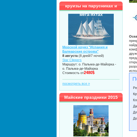
круизы на парусниках и
мега-яхтах
Ocea
прек
найд
Морской круиз "Испания и
комф
Балеарские острова"
друж
8 августа
(8 дней/7 ночей)
пред
Star Clippers
откр
Маршрут: о. Пальма-де-Майорка -
разр
о. Пальма-де-Майорка
испо
2480$
Стоимость от
П
посмотреть все »
Ре
Кр
Майские праздники 2015
Кл
Да
Дл
До