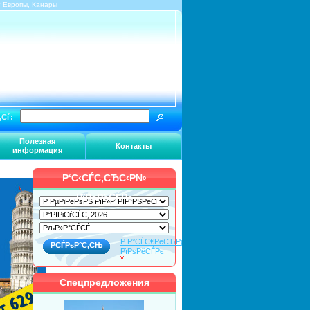
г Европы, Канары
‚Сѓ:
Полезная
Контакты
информация
Р‘С‹СЃС‚СЂС‹Р№
РїРѕРёСЃРє
Р Р°СЃС€РёСЂРµРЅРЅС‹Р№
РїРѕРёСЃРє
Спецпредложения