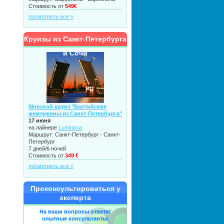
Стоимость от
549€
посмотреть все »
Круизы из Санкт-Петербурга
и Сочи
Морской круиз "Балтийские
жемчужины из Санкт-Петербурга"
17 июня
на лайнере
Luminosa
Маршрут: Санкт-Петербург - Санкт-
Петербург
7 дней/6 ночей
Стоимость от
349 €
посмотреть все »
Проконсультироваться у
эксперта
На ваши вопросы ответят
опытные консультанты: