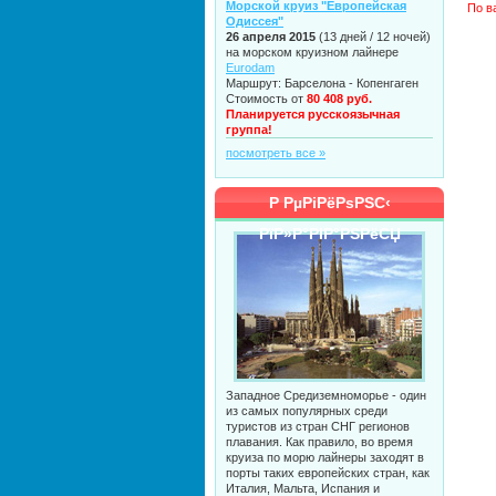
Морской круиз "Европейская
По в
Одиссея"
26 апреля 2015
(13 дней / 12 ночей)
на морском круизном лайнере
Eurodam
Маршрут: Барселона - Копенгаген
Стоимость от
80 408 руб.
Планируется русскоязычная
группа!
посмотреть все »
Р РµРіРёРѕРЅС‹
РїР»Р°РІР°РЅРёСЏ
Западное Средиземноморье - один
из самых популярных среди
туристов из стран СНГ регионов
плавания. Как правило, во время
круиза по морю лайнеры заходят в
порты таких европейских стран, как
Италия, Мальта, Испания и