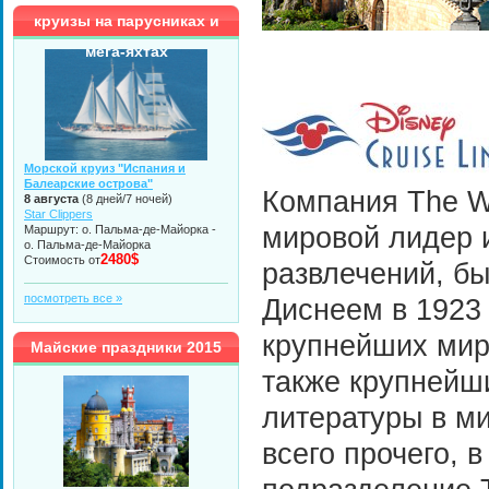
круизы на парусниках и
мега-яхтах
Морской круиз "Испания и
Балеарские острова"
Компания The W
8 августа
(8 дней/7 ночей)
Star Clippers
мировой лидер 
Маршрут: о. Пальма-де-Майорка -
о. Пальма-де-Майорка
2480$
Стоимость от
развлечений, б
посмотреть все »
Диснеем в 1923 
крупнейших мир
Майские праздники 2015
также крупнейш
литературы в м
всего прочего, в