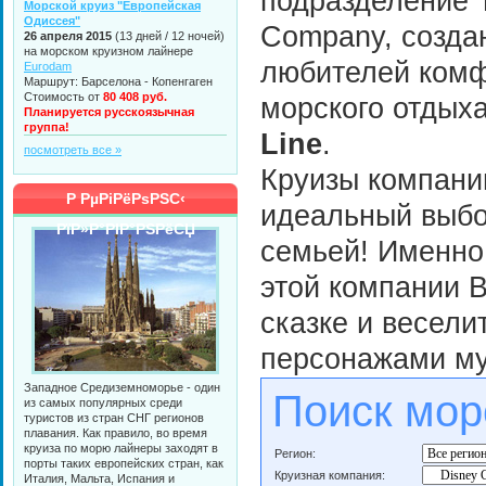
подразделение T
Морской круиз "Европейская
Одиссея"
Company, созда
26 апреля 2015
(13 дней / 12 ночей)
на морском круизном лайнере
любителей комф
Eurodam
Маршрут: Барселона - Копенгаген
Стоимость от
80 408 руб.
морского отды
Планируется русскоязычная
группа!
Line
.
посмотреть все »
Круизы компан
Р РµРіРёРѕРЅС‹
идеальный выбо
РїР»Р°РІР°РЅРёСЏ
семьей! Именно
этой компании В
сказке и весел
персонажами м
Западное Средиземноморье - один
Поиск мор
из самых популярных среди
туристов из стран СНГ регионов
плавания. Как правило, во время
круиза по морю лайнеры заходят в
Регион:
порты таких европейских стран, как
Круизная компания:
Италия, Мальта, Испания и