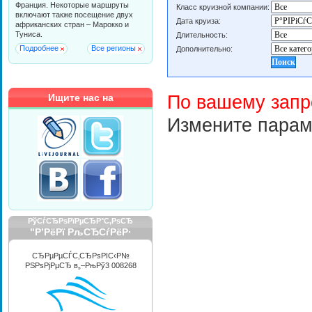
Франция. Некоторые маршруты
Класс круизной компании:
включают также посещение двух
Дата круиза:
африканских стран – Марокко и
Туниса.
Длительность:
Подробнее
Все регионы
Дополнительно:
Ищите нас на
По вашему запр
Измените парам
РўСѓСЂРѕРїРµСЂР°С‚РѕСЂ
"Р’РёРї РљСЂСѓРёР·
РРЅС‚РµСЂРЅРµС€РЅР»"
СЂРµРµСЃС‚СЂРѕРІС‹Р№
РЅРѕРјРµСЂ в„–РњРў3 008268