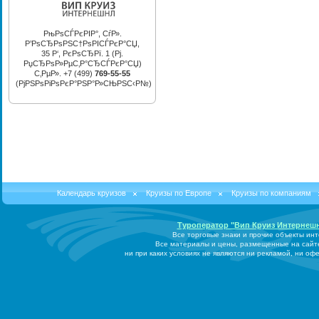
РњРѕСЃРєРІР°, СѓР».
Р’РѕСЂРѕРЅС†РѕРІСЃРєР°СЏ,
35 Р‘, РєРѕСЂРї. 1 (Рј.
РџСЂРѕР»РµС‚Р°СЂСЃРєР°СЏ)
С‚РµР». +7 (499)
769-55-55
(РјРЅРѕРіРѕРєР°РЅР°Р»СЊРЅС‹Р№)
Календарь круизов
Круизы по Европе
Круизы по компаниям
Туроператор "Вип Круиз Интернеш
Все торговые знаки и прочие объекты ин
Все материалы и цены, размещенные на сайт
ни при каких условиях не являются ни рекламой, ни о