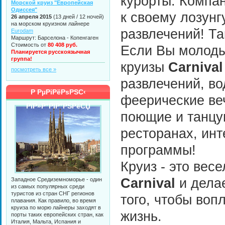
курорты. Компан
Морской круиз "Европейская
Одиссея"
к своему лозунг
26 апреля 2015
(13 дней / 12 ночей)
на морском круизном лайнере
развлечений! Та
Eurodam
Маршрут: Барселона - Копенгаген
Стоимость от
80 408 руб.
Если Вы молоды
Планируется русскоязычная
группа!
круизы
Carnival
посмотреть все »
развлечений, во
Р РµРіРёРѕРЅС‹
феерические веч
РїР»Р°РІР°РЅРёСЏ
поющие и танц
ресторанах, ин
программы!
Круиз - это вес
Carnival
и дела
Западное Средиземноморье - один
из самых популярных среди
туристов из стран СНГ регионов
того, чтобы воп
плавания. Как правило, во время
круиза по морю лайнеры заходят в
жизнь.
порты таких европейских стран, как
Италия, Мальта, Испания и