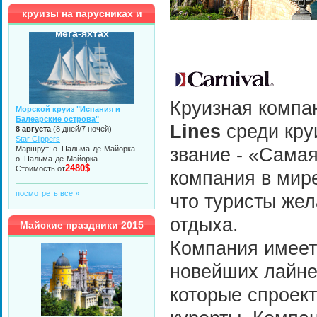
круизы на парусниках и
мега-яхтах
Круизная комп
Морской круиз "Испания и
Балеарские острова"
Lines
среди кру
8 августа
(8 дней/7 ночей)
Star Clippers
Маршрут: о. Пальма-де-Майорка -
звание - «Сама
о. Пальма-де-Майорка
2480$
Стоимость от
компания в мире
посмотреть все »
что туристы жел
отдыха.
Майские праздники 2015
Компания имеет
новейших лайне
которые спроек