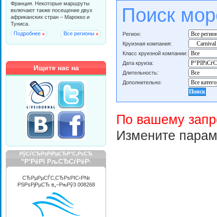
Франция. Некоторые маршруты
Поиск мор
включают также посещение двух
африканских стран – Марокко и
Туниса.
Подробнее
Все регионы
Регион:
Круизная компания:
Класс круизной компании:
Дата круиза:
Ищите нас на
Длительность:
Дополнительно:
По вашему запр
Измените парам
РўСѓСЂРѕРїРµСЂР°С‚РѕСЂ
"Р’РёРї РљСЂСѓРёР·
РРЅС‚РµСЂРЅРµС€РЅР»"
СЂРµРµСЃС‚СЂРѕРІС‹Р№
РЅРѕРјРµСЂ в„–РњРў3 008268