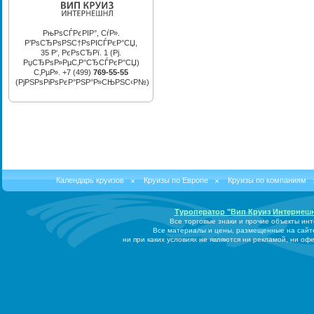
РњРѕСЃРєРІР°, СѓР».
Р’РѕСЂРѕРЅС†РѕРІСЃРєР°СЏ,
35 Р‘, РєРѕСЂРї. 1 (Рј.
РџСЂРѕР»РµС‚Р°СЂСЃРєР°СЏ)
С‚РµР». +7 (499)
769-55-55
(РјРЅРѕРіРѕРєР°РЅР°Р»СЊРЅС‹Р№)
Календарь круизов
Круизы по Европе
Круизы по компаниям
Туроператор "Вип Круиз Интернеш
Все торговые знаки и прочие объекты ин
Все материалы и цены, размещенные на сайт
ни при каких условиях не являются ни рекламой, ни о