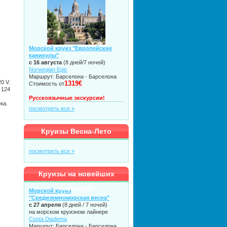
Морской круиз "Европейские
каникулы"
с 16 августа
(8 дней/7 ночей)
Norwegian Epic
Маршрут: Барселона - Барселона
0 V.
1319€
Стоимость от
 124
Русскоязычные экскурсии!
ка.
посмотреть все »
Круизы Весна-Лето
посмотреть все »
Круизы на новейших
лайнерах
Морской круиз
"Средиземноморская весна"
с 27 апреля
(8 дней / 7 ночей)
на морском круизном лайнере
Costa Diadema
Маршрут: Барселона - Барселона