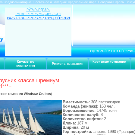
по Средиземноморью, Восточное и Западное Средиземное море, Северная Европа, Вокру
РЎР»РѕР¶РЅРѕ
РґРѕР·РІРѕРЅРёС‚СЊСЃСЏ?
РњС‹ РїРѕР·РІРѕРЅРёРј Р’Р°Рј СЃР°РјРё!
РџРѕРёСЃРє РїРѕ СЃР°Р№С
Круизы по
Круизные компании
Регионы плавания
компаниям
русник класса Премиум
f***+
изная компания
Windstar Cruises
)
Вместимость:
308 пассажиров
Команда (экипаж):
163 чел.
Водоизмещение:
14745 тонн
Количество палуб:
8
Количество лифтов:
2
Длина:
187 м
Ширина:
20 м
Год постройки:
апрель 1990 (Франция)