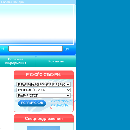
г Европы, Канары
‚Сѓ:
Полезная
Контакты
информация
Р‘С‹СЃС‚СЂС‹Р№
РїРѕРёСЃРє
Р Р°СЃС€РёСЂРµРЅРЅС‹Р№
РїРѕРёСЃРє
Спецпредложения
,