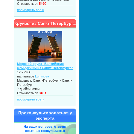
Стоимость от
549€
посмотреть все »
Круизы из Санкт-Петербурга
и Сочи
Морской круиз "Балтийские
жемчужины из Санкт-Петербурга"
17 июня
на лайнере
Luminosa
Маршрут: Санкт-Петербург - Санкт-
Петербург
7 дней/6 ночей
Стоимость от
349 €
посмотреть все »
Проконсультироваться у
эксперта
На ваши вопросы ответят
опытные консультанты: