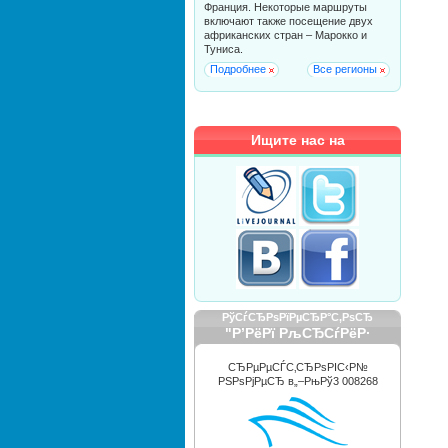
Франция. Некоторые маршруты
включают также посещение двух
африканских стран – Марокко и
Туниса.
Подробнее
Все регионы
Ищите нас на
РўСѓСЂРѕРїРµСЂР°С‚РѕСЂ
"Р’РёРї РљСЂСѓРёР·
РРЅС‚РµСЂРЅРµС€РЅР»"
СЂРµРµСЃС‚СЂРѕРІС‹Р№
РЅРѕРјРµСЂ в„–РњРў3 008268