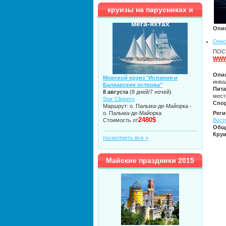
круизы на парусниках и
мега-яхтах
Опи
Опис
ПОСЕ
WWW
Опис
Морской круиз "Испания и
инва
Балеарские острова"
Пит
8 августа
(8 дней/7 ночей)
мест
Star Clippers
Cпор
Маршрут: о. Пальма-де-Майорка -
о. Пальма-де-Майорка
Реги
2480$
Стоимость от
Вост
Общ
Кру
посмотреть все »
Майские праздники 2015