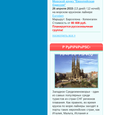
Морской круиз "Европейская
Одиссея"
26 апреля 2015
(13 дней / 12 ночей)
на морском круизном лайнере
Eurodam
Маршрут: Барселона - Копенгаген
Стоимость от
80 408 руб.
Планируется русскоязычная
группа!
посмотреть все »
Р РµРіРёРѕРЅС‹
РїР»Р°РІР°РЅРёСЏ
Западное Средиземноморье - один
из самых популярных среди
туристов из стран СНГ регионов
плавания. Как правило, во время
круиза по морю лайнеры заходят в
порты таких европейских стран, как
Италия, Мальта, Испания и