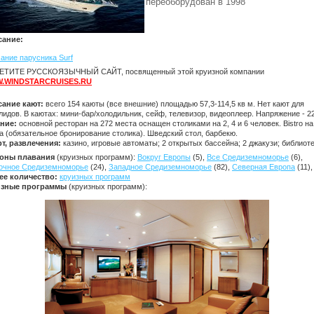
переоборудован в 1998
сание:
ание парусника Surf
ТИТЕ РУССКОЯЗЫЧНЫЙ САЙТ, посвященный этой круизной компании
.WINDSTARCRUISES.RU
ание кают:
всего 154 каюты (все внешние) площадью 57,3-114,5 кв м. Нет кают для
лидов. В каютах: мини-бар/холодильник, сейф, телевизор, видеоплеер. Напряжение - 22
ание:
основной ресторан на 272 места оснащен столиками на 2, 4 и 6 человек. Bistro на
а (обязательное бронирование столика). Шведский стол, барбекю.
т, развлечения:
казино, игровые автоматы; 2 открытых бассейна; 2 джакузи; библиоте
оны плавания
(круизных программ):
Вокруг Европы
(5),
Все Средиземноморье
(6),
очное Средиземноморье
(24),
Западное Средиземноморье
(82),
Северная Европа
(11),
ее количество:
круизных программ
изные программы
(круизных программ):