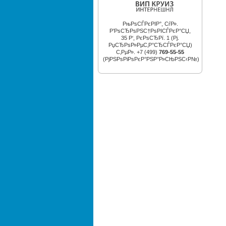
РњРѕСЃРєРІР°, СѓР».
Р’РѕСЂРѕРЅС†РѕРІСЃРєР°СЏ,
35 Р‘, РєРѕСЂРї. 1 (Рј.
РџСЂРѕР»РµС‚Р°СЂСЃРєР°СЏ)
С‚РµР». +7 (499)
769-55-55
(РјРЅРѕРіРѕРєР°РЅР°Р»СЊРЅС‹Р№)