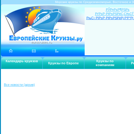
Морские круизы по Средиземноморью, Восточное и З
РЎР»РѕР¶РЅРѕ
РґРѕР·РІРѕРЅРёС‚СЊС
РњС‹ РїРѕР·РІРѕРЅРёРј Р’Р°Рј 
Календарь круизов
Круизы по
Круизы по Европе
Р
компаниям
Все новости (архив)