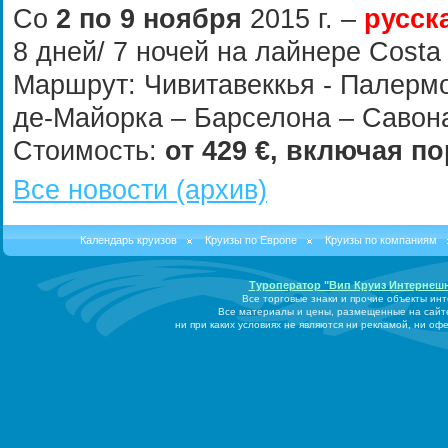
Со
2 по 9 ноября
2015 г.
–
русск
8 дней/ 7 ночей на лайнере
Costa
Маршрут: Чивитавеккья - Палермо
де-Майорка – Барселона – Савона
Стоимость:
от
429
€, включая по
Все новости (архив)
Календарь круизов
Круизы по Европе
Круизы по компаниям
Туроператор "Вип Круиз Интернеш
Все торговые знаки и прочие объекты ин
Все материалы и цены, размещенные на сайт
ни при каких условиях не являются ни рекламой, ни о