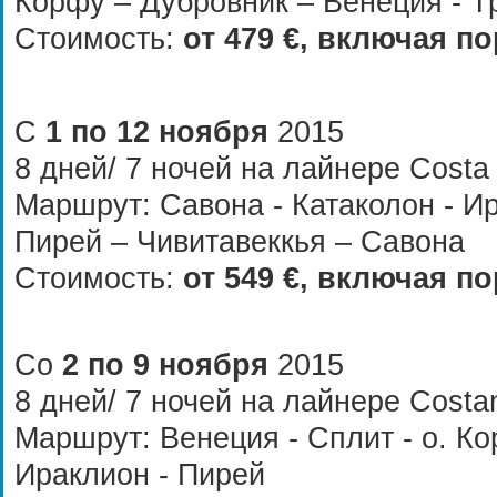
Корфу – Дубровник – Венеция - Т
Стоимость:
от
479
€, включая по
С
1 по 12 ноября
2015
8 дней/ 7 ночей на лайнере
Costa 
Маршрут: Савона - Катаколон - И
Пирей – Чивитавеккья – Савона
Стоимость:
от
5
49 €, включая п
Со
2 по 9 ноября
2015
8 дней/ 7 ночей на лайнере
Costa
Маршрут: Венеция - Сплит - о. Ко
Ираклион - Пирей