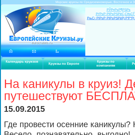
Морские круизы по Средиземноморью, Восточное и З
РЎР»РѕР¶РЅРѕ
РґРѕР·РІРѕРЅРёС‚СЊС
РњС‹ РїРѕР·РІРѕРЅРёРј Р’Р°Рј 
Календарь круизов
Круизы по
Круизы по Европе
Р
компаниям
На каникулы в круиз! Д
путешествуют БЕСПЛ
15.09.2015
Где провести осенние каникулы? 
Весело, познавательно, выгодно!