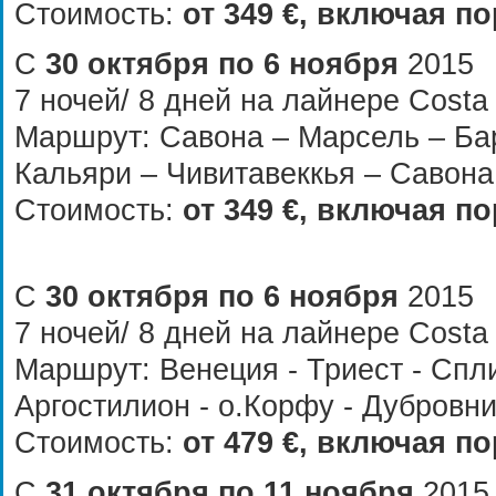
Стоимость:
от
349 €
, включая по
С
30 октября по 6 ноября
2015
7 ночей/ 8 дней на лайнере Costa
Маршрут: Cавона – Марсель – Ба
Кальяри – Чивитавеккья – Савона
Стоимость:
от
349 €
, включая по
С
30 октября по 6 ноября
2015
7 ночей/ 8 дней на лайнере Costa
Маршрут: Венеция - Триест - Спли
Аргостилион - о.Корфу - Дубровни
Стоимость:
от
479 €
, включая по
С
31 октября по 11 ноября
2015