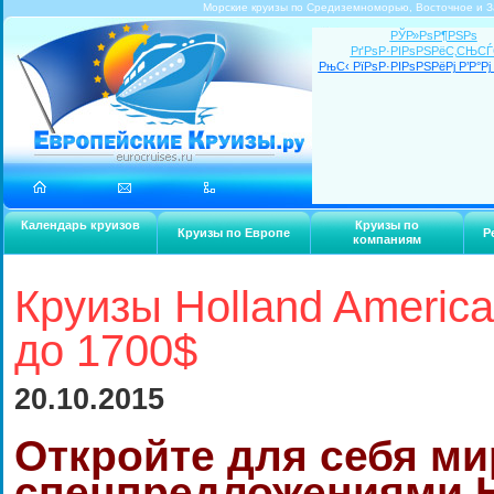
Морские круизы по Средиземноморью, Восточное и З
РЎР»РѕР¶РЅРѕ
РґРѕР·РІРѕРЅРёС‚СЊС
РњС‹ РїРѕР·РІРѕРЅРёРј Р’Р°Рј 
Календарь круизов
Круизы по
Круизы по Европе
Р
компаниям
Круизы Holland America
до 1700$
20.10.2015
Откройте для себя ми
спецпредложениями H